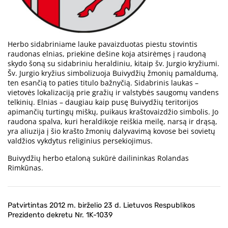
Herbo sidabriniame lauke pavaizduotas piestu stovintis
raudonas elnias, priekine dešine koja atsirėmęs į raudoną
skydo šoną su sidabriniu heraldiniu, kitaip šv. Jurgio kryžiumi.
Šv. Jurgio kryžius simbolizuoja Buivydžių žmonių pamaldumą,
ten esančią to paties titulo bažnyčią. Sidabrinis laukas –
vietovės lokalizaciją prie gražių ir valstybės saugomų vandens
telkinių. Elnias – daugiau kaip pusę Buivydžių teritorijos
apimančių turtingų miškų, puikaus kraštovaizdžio simbolis. Jo
raudona spalva, kuri heraldikoje reiškia meilę, narsą ir drąsą,
yra aliuzija į šio krašto žmonių dalyvavimą kovose bei sovietų
valdžios vykdytus religinius persekiojimus.
Buivydžių herbo etaloną sukūrė dailininkas Rolandas
Rimkūnas.
Patvirtintas 2012 m. birželio 23 d. Lietuvos Respublikos
Prezidento dekretu Nr. 1K-1039