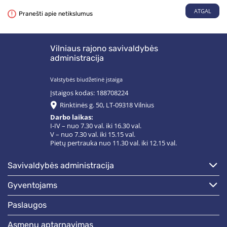
ATGAL
Pranešti apie netikslumus
Vilniaus rajono savivaldybės
administracija
Valstybės biudžetinė įstaiga
Įstaigos kodas: 188708224
Rinktinės g. 50, LT-09318 Vilnius
Darbo laikas:
I-IV – nuo 7.30 val. iki 16.30 val.
V – nuo 7.30 val. iki 15.15 val.
Pietų pertrauka nuo 11.30 val. iki 12.15 val.
savivaldybės administracija
gyventojams
paslaugos
asmenų aptarnavimas