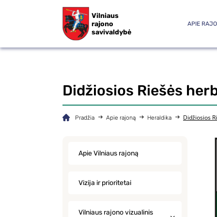
Vilniaus
rajono
APIE RAJ
savivaldybė
Didžiosios Riešės her
Didžiosios R
Pradžia
Apie rajoną
Heraldika
Apie Vilniaus rajoną
Vizija ir prioritetai
Vilniaus rajono vizualinis