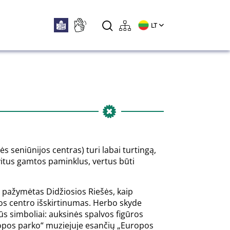
LT
šės seniūnijos centras) turi labai turtingą,
avitus gamtos paminklus, vertus būti
 pažymėtas Didžiosios Riešės, kaip
os centro išskirtinumas. Herbo skyde
s simboliai: auksinės spalvos figūros
opos parko“ muziejuje esančių „Europos