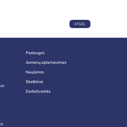
ATGAL
paslaugos
asmenų aptarnavimas
naujienos
skelbimai
mas
darbotvarkės
os