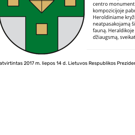
centro monumento“
kompozicijoje pabr
Heroldiniame kryži
neatpasakojamą šio
fauną. Heraldikoje š
džiaugsmą, sveikatą 
atvirtintas 2017 m. liepos 14 d. Lietuvos Respublikos Prezid