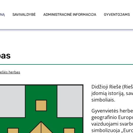
ONĄ
SAVIVALDYBĖ
ADMINISTRACINĖ INFORMACIJA
GYVENTOJAMS
bas
iešės herbas
Didžioji Riešė (Rie
įdomią istoriją, s
simboliais.
Gyvenvietės herbe
geografinio Europ
vaizduojami svarbū
simbolizuoja „Eur