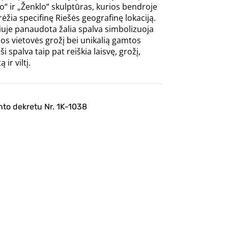
 ir „Ženklo“ skulptūras, kurios bendroje
ėžia specifinę Riešės geografinę lokaciją.
uje panaudota žalia spalva simbolizuoja
s vietovės grožį bei unikalią gamtos
i spalva taip pat reiškia laisvę, grožį,
ir viltį.
ento dekretu Nr. 1K-1038