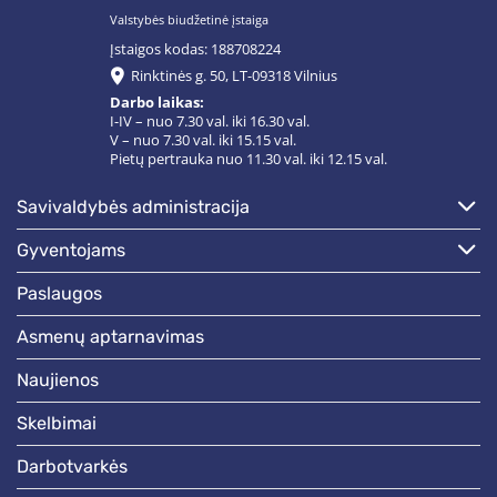
Valstybės biudžetinė įstaiga
Įstaigos kodas: 188708224
Rinktinės g. 50, LT-09318 Vilnius
Darbo laikas:
I-IV – nuo 7.30 val. iki 16.30 val.
V – nuo 7.30 val. iki 15.15 val.
Pietų pertrauka nuo 11.30 val. iki 12.15 val.
savivaldybės administracija
gyventojams
paslaugos
asmenų aptarnavimas
naujienos
skelbimai
darbotvarkės