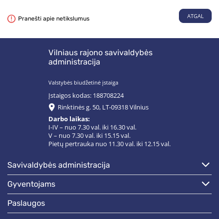
ATGAL
Pranešti apie netikslumus
Vilniaus rajono savivaldybės
administracija
Valstybės biudžetinė įstaiga
Įstaigos kodas: 188708224
Rinktinės g. 50, LT-09318 Vilnius
Darbo laikas:
I-IV – nuo 7.30 val. iki 16.30 val.
V – nuo 7.30 val. iki 15.15 val.
Pietų pertrauka nuo 11.30 val. iki 12.15 val.
savivaldybės administracija
gyventojams
paslaugos