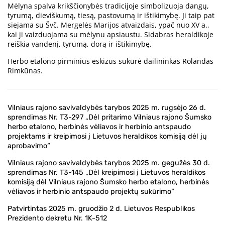
Mėlyna spalva krikščionybės tradicijoje simbolizuoja dangų,
tyrumą, dieviškumą, tiesą, pastovumą ir ištikimybę. Ji taip pat
siejama su Švč. Mergelės Marijos atvaizdais, ypač nuo XV a.,
kai ji vaizduojama su mėlynu apsiaustu. Sidabras heraldikoje
reiškia vandenį, tyrumą, dorą ir ištikimybę.
Herbo etalono pirminius eskizus sukūrė dailininkas Rolandas
Rimkūnas.
Vilniaus rajono savivaldybės tarybos 2025 m. rugsėjo 26 d.
sprendimas Nr. T3-297 „Dėl pritarimo Vilniaus rajono Šumsko
herbo etalono, herbinės vėliavos ir herbinio antspaudo
projektams ir kreipimosi į Lietuvos heraldikos komisiją dėl jų
aprobavimo“
Vilniaus rajono savivaldybės tarybos 2025 m. gegužės 30 d.
sprendimas Nr. T3-145 „Dėl kreipimosi į Lietuvos heraldikos
komisiją dėl Vilniaus rajono Šumsko herbo etalono, herbinės
vėliavos ir herbinio antspaudo projektų sukūrimo“
Patvirtintas 2025 m. gruodžio 2 d. Lietuvos Respublikos
Prezidento dekretu Nr. 1K-512