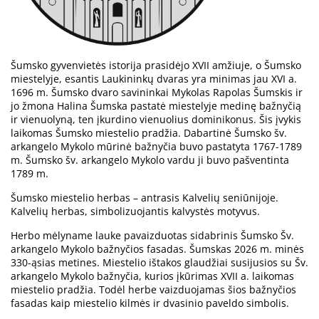
Šumsko gyvenvietės istorija prasidėjo XVII amžiuje, o Šumsko
miestelyje, esantis Laukininkų dvaras yra minimas jau XVI a.
1696 m. Šumsko dvaro savininkai Mykolas Rapolas Šumskis ir
jo žmona Halina Šumska pastatė miestelyje medinę bažnyčią
ir vienuolyną, ten įkurdino vienuolius dominikonus. Šis įvykis
laikomas Šumsko miestelio pradžia. Dabartinė Šumsko šv.
arkangelo Mykolo mūrinė bažnyčia buvo pastatyta 1767-1789
m. Šumsko šv. arkangelo Mykolo vardu ji buvo pašventinta
1789 m.
Šumsko miestelio herbas – antrasis Kalvelių seniūnijoje.
Kalvelių herbas, simbolizuojantis kalvystės motyvus.
Herbo mėlyname lauke pavaizduotas sidabrinis Šumsko Šv.
arkangelo Mykolo bažnyčios fasadas. Šumskas 2026 m. minės
330-ąsias metines. Miestelio ištakos glaudžiai susijusios su Šv.
arkangelo Mykolo bažnyčia, kurios įkūrimas XVII a. laikomas
miestelio pradžia. Todėl herbe vaizduojamas šios bažnyčios
fasadas kaip miestelio kilmės ir dvasinio paveldo simbolis.