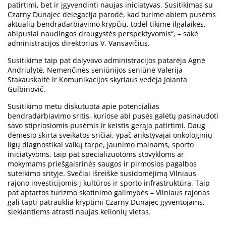
patirtimi, bet ir įgyvendinti naujas iniciatyvas. Susitikimas su
Czarny Dunajec delegacija parodė, kad turime abiem pusėms
aktualių bendradarbiavimo krypčių, todėl tikime ilgalaikės,
abipusiai naudingos draugystės perspektyvomis“, – sakė
administracijos direktorius V. Vansavičius.
Susitikime taip pat dalyvavo administracijos patarėja Agnė
Andriulytė, Nemenčinės seniūnijos seniūnė Valerija
Stakauskaitė ir Komunikacijos skyriaus vedėja Jolanta
Gulbinovič.
Susitikimo metu diskutuota apie potencialias
bendradarbiavimo sritis, kuriose abi pusės galėtų pasinaudoti
savo stipriosiomis pusėmis ir keistis gerąja patirtimi. Daug
dėmesio skirta sveikatos sričiai, ypač ankstyvajai onkologinių
ligų diagnostikai vaikų tarpe, jaunimo mainams, sporto
iniciatyvoms, taip pat specializuotoms stovykloms ar
mokymams priešgaisrinės saugos ir pirmosios pagalbos
suteikimo srityje. Svečiai išreiškė susidomėjimą Vilniaus
rajono investicijomis į kultūros ir sporto infrastruktūrą. Taip
pat aptartos turizmo skatinimo galimybės – Vilniaus rajonas
gali tapti patrauklia kryptimi Czarny Dunajec gyventojams,
siekiantiems atrasti naujas kelionių vietas.