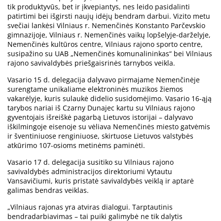
tik produktyvūs, bet ir įkvepiantys, nes leido pasidalinti
patirtimi bei išgirsti naujų idėjų bendram darbui. Vizito metu
svečiai lankėsi Vilniaus r. Nemenčinės Konstanto Parčevskio
gimnazijoje, Vilniaus r. Nemenčinės vaikų lopšelyje-darželyje,
Nemenčinės kultūros centre, Vilniaus rajono sporto centre,
susipažino su UAB „Nemenčinės komunalininkas“ bei Vilniaus
rajono savivaldybės priešgaisrinės tarnybos veikla.
Vasario 15 d. delegacija dalyvavo pirmajame Nemenčinėje
surengtame unikaliame elektroninės muzikos žiemos
vakarėlyje, kuris sulaukė didelio susidomėjimo. Vasario 16-ąją
tarybos nariai iš Czarny Dunajec kartu su Vilniaus rajono
gyventojais išreiškė pagarbą Lietuvos istorijai – dalyvavo
iškilmingoje eisenoje su vėliava Nemenčinės miesto gatvėmis
ir šventiniuose renginiuose, skirtuose Lietuvos valstybės
atkūrimo 107-osioms metinėms paminėti.
Vasario 17 d. delegacija susitiko su Vilniaus rajono
savivaldybės administracijos direktoriumi Vytautu
Vansavičiumi, kuris pristatė savivaldybės veiklą ir aptarė
galimas bendras veiklas.
„Vilniaus rajonas yra atviras dialogui. Tarptautinis
bendradarbiavimas – tai puiki galimybė ne tik dalytis