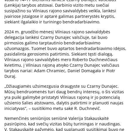
(Lenkija) tarybos atstovai. Darbinio vizito metu svečiai
susipažino su Vilniaus rajono savivaldybės veikla, lankėsi
įvairiose įstaigose ir aptarė galimas partnerystės kryptis,
siekiant ilgalaikio ir turiningo bendradarbiavimo.
2024 m. gruodžio mėnesį Vilniaus rajono savivaldybės
delegacija lankėsi Czarny Dunajec valsčiuje, tai buvo
pirmosios galimo tarptautinio bendradarbiavimo
užuomazgos. Tuomet buvo aptartos bendradarbiavimo idėjos,
pasidalinta gerosiomis patirtimis. Siekiant tęsti dialogą,
Vilniaus rajono savivaldybės mero Roberto Duchnevičiaus
kvietimu, į Vilniaus rajoną atvyko Czarny Dunajec valsčiaus
tarybos nariai: Adam Chramiec, Daniel Domagała ir Piotr
Duraj.
„Džiaugiamės užsimezgusia draugyste su Czarny Dunajec.
Mūsų bendruomenės turi daug bendrų interesų, o šis vizitas
yra puiki galimybė pristatyti Vilniaus rajoną ir jo potencialą
užsienio šalies atstovams, dalytis patirtimi ir planuoti naujas
iniciatyvas“, – susitikimo metu sakė R. Duchnevič.
Nemenčinės seniūnijos seniūnė Valerija Stakauskaitė
pasirūpino, kad svečių vizitas būtų turiningas ir naudingas.
V. Stakauskaitė pažymėjo, kad suplanuoti susitikimai buvo ne