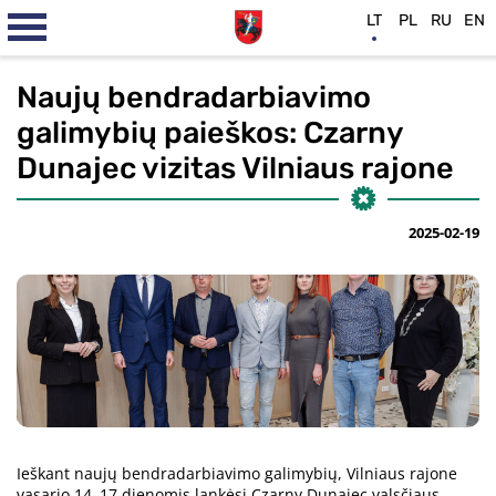
LT
PL
RU
EN
Naujų bendradarbiavimo
galimybių paieškos: Czarny
Dunajec vizitas Vilniaus rajone
2025-02-19
Ieškant naujų bendradarbiavimo galimybių, Vilniaus rajone
vasario 14–17 dienomis lankėsi Czarny Dunajec valsčiaus