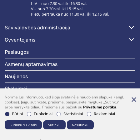
I-IV – nuo 7.30 val. iki 16.30 val.
V – nuo 7.30 val. iki 15.15 val.
Pietų pertrauka nuo 11.30 val. iki 12.15 val.
savivaldybės administracija
gyventojams
paslaugos
asmenų aptarnavimas
naujienos
skelbimai
Norime Jus informuoti, kad šioje svetainėje naudojami slapukai (angl.
darbotvarkės
cookies). Jeigu sutinkate, prašome, paspauskite mygtuką „Sutinku“
arba naršykite toliau. Prašome susipažinti su
.
Privatumo politika
Būtini
Funkciniai
Statistiniai
Reklaminiai
Bendraukime
Sutinku su visais
Sutinku
Nesutinku
(0 5)  275 1990
vrsa@vrsa.lt