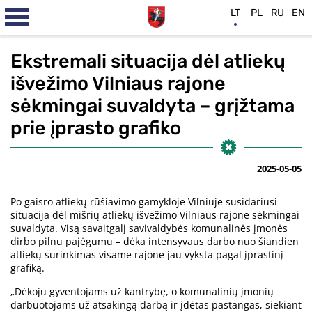
LT
PL
RU
EN
Ekstremali situacija dėl atliekų
išvežimo Vilniaus rajone
sėkmingai suvaldyta – grįžtama
prie įprasto grafiko
2025-05-05
Po gaisro atliekų rūšiavimo gamykloje Vilniuje susidariusi
situacija dėl mišrių atliekų išvežimo Vilniaus rajone sėkmingai
suvaldyta. Visą savaitgalį savivaldybės komunalinės įmonės
dirbo pilnu pajėgumu – dėka intensyvaus darbo nuo šiandien
atliekų surinkimas visame rajone jau vyksta pagal įprastinį
grafiką.
„Dėkoju gyventojams už kantrybę, o komunalinių įmonių
darbuotojams už atsakingą darbą ir įdėtas pastangas, siekiant