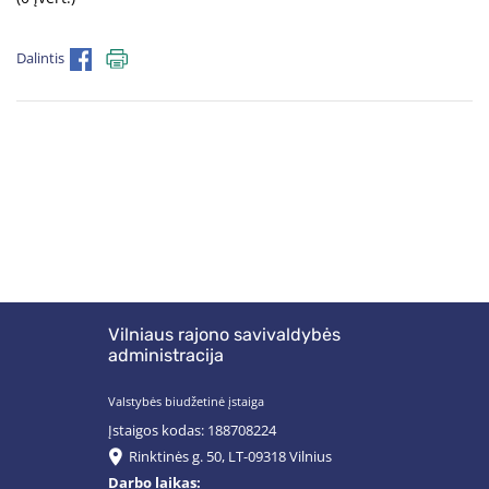
Dalintis
Vilniaus rajono savivaldybės
administracija
Valstybės biudžetinė įstaiga
Įstaigos kodas: 188708224
Rinktinės g. 50, LT-09318 Vilnius
Darbo laikas: