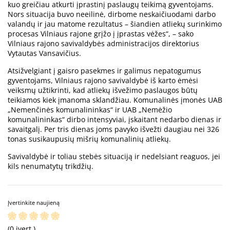
kuo greičiau atkurti įprastinį paslaugų teikimą gyventojams.
Nors situacija buvo neeilinė, dirbome neskaičiuodami darbo
valandų ir jau matome rezultatus – šiandien atliekų surinkimo
procesas Vilniaus rajone grįžo į įprastas vėžes“, – sako
Vilniaus rajono savivaldybės administracijos direktorius
Vytautas Vansavičius.
Atsižvelgiant į gaisro pasekmes ir galimus nepatogumus
gyventojams, Vilniaus rajono savivaldybė iš karto ėmėsi
veiksmų užtikrinti, kad atliekų išvežimo paslaugos būtų
teikiamos kiek įmanoma sklandžiau. Komunalinės įmonės UAB
„Nemenčinės komunalininkas“ ir UAB „Nemėžio
komunalininkas“ dirbo intensyviai, įskaitant nedarbo dienas ir
savaitgalį. Per tris dienas joms pavyko išvežti daugiau nei 326
tonas susikaupusių mišrių komunalinių atliekų.
Savivaldybė ir toliau stebės situaciją ir nedelsiant reaguos, jei
kils nenumatytų trikdžių.
Įvertinkite naujieną
(0 įvert.)