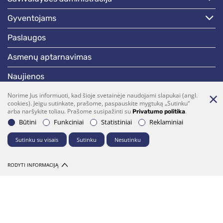
gyventojams
paslaugos
asmenų aptarnavimas
naujienos
skelbimai
Norime Jus informuoti, kad šioje svetainėje naudojami slapukai (angl.
cookies). Jeigu sutinkate, prašome, paspauskite mygtuką „Sutinku“
arba naršykite toliau. Prašome susipažinti su
.
Privatumo politika
darbotvarkės
Būtini
Funkciniai
Statistiniai
Reklaminiai
Sutinku su visais
Sutinku
Nesutinku
Bendraukime
(0 5)  275 1990
vrsa@vrsa.lt
RODYTI INFORMACIJĄ
Facebook
Youtube
Prenumerata
Parašykite mums
© 2026 Visos teisės saugomos. Sprendimas:
UAB "Fresh Media"