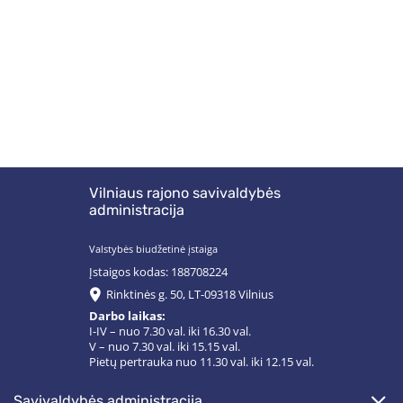
Vilniaus rajono savivaldybės
administracija
Valstybės biudžetinė įstaiga
Įstaigos kodas: 188708224
Rinktinės g. 50, LT-09318 Vilnius
Darbo laikas:
I-IV – nuo 7.30 val. iki 16.30 val.
V – nuo 7.30 val. iki 15.15 val.
Pietų pertrauka nuo 11.30 val. iki 12.15 val.
savivaldybės administracija