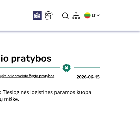
LT
gio pratybos
vyks orientacinio žygio pratybos
2026-06-15
no Tiesioginės logistinės paramos kuopa
ių miške.