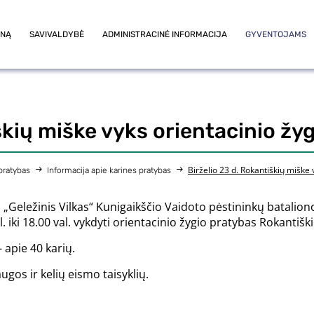
ONĄ
SAVIVALDYBĖ
ADMINISTRACINĖ INFORMACIJA
GYVENTOJAMS
škių miške vyks orientacinio žy
Birželio 23 d. Rokantiškių miške 
 pratybas
Informacija apie karines pratybas
„Geležinis Vilkas“ Kunigaikščio Vaidoto pėstininkų batalio
. iki 18.00 val. vykdyti orientacinio žygio pratybas Rokantišk
 apie 40 karių.
os ir kelių eismo taisyklių.