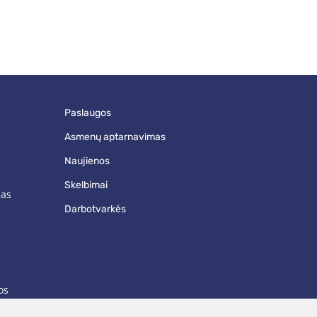
paslaugos
asmenų aptarnavimas
naujienos
skelbimai
mas
darbotvarkės
os