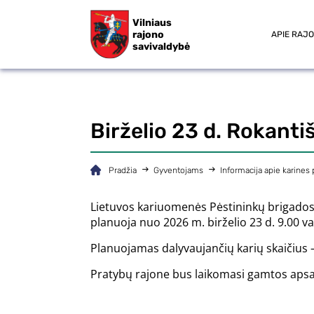
Vilniaus
rajono
APIE RAJ
savivaldybė
Birželio 23 d. Rokanti
Pradžia
Gyventojams
Informacija apie karines
Lietuvos kariuomenės Pėstininkų brigados 
planuoja nuo 2026 m. birželio 23 d. 9.00 val
Planuojamas dalyvaujančių karių skaičius –
Pratybų rajone bus laikomasi gamtos apsaug