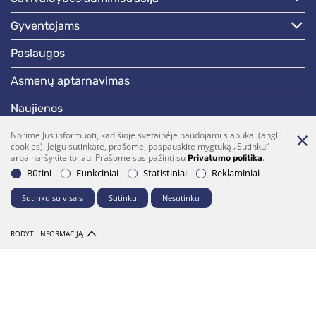
gyventojams
paslaugos
asmenų aptarnavimas
naujienos
skelbimai
Norime Jus informuoti, kad šioje svetainėje naudojami slapukai (angl.
cookies). Jeigu sutinkate, prašome, paspauskite mygtuką „Sutinku“
arba naršykite toliau. Prašome susipažinti su
.
Privatumo politika
darbotvarkės
Būtini
Funkciniai
Statistiniai
Reklaminiai
Sutinku su visais
Sutinku
Nesutinku
Bendraukime
(0 5)  275 1990
vrsa@vrsa.lt
RODYTI INFORMACIJĄ
Facebook
Youtube
Prenumerata
Parašykite mums
© 2026 Visos teisės saugomos. Sprendimas:
UAB "Fresh Media"