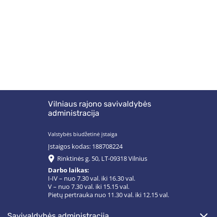
Vilniaus rajono savivaldybės
administracija
Valstybės biudžetinė įstaiga
Įstaigos kodas: 188708224
Rinktinės g. 50, LT-09318 Vilnius
Darbo laikas:
I-IV – nuo 7.30 val. iki 16.30 val.
V – nuo 7.30 val. iki 15.15 val.
Pietų pertrauka nuo 11.30 val. iki 12.15 val.
savivaldybės administracija