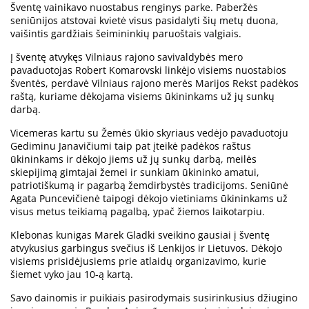
Šventę vainikavo nuostabus renginys parke. Paberžės
seniūnijos atstovai kvietė visus pasidalyti šių metų duona,
vaišintis gardžiais šeimininkių paruoštais valgiais.
Į šventę atvykęs Vilniaus rajono savivaldybės mero
pavaduotojas Robert Komarovski linkėjo visiems nuostabios
šventės, perdavė Vilniaus rajono merės Marijos Rekst padėkos
raštą, kuriame dėkojama visiems ūkininkams už jų sunkų
darbą.
Vicemeras kartu su Žemės ūkio skyriaus vedėjo pavaduotoju
Gediminu Janavičiumi taip pat įteikė padėkos raštus
ūkininkams ir dėkojo jiems už jų sunkų darbą, meilės
skiepijimą gimtajai žemei ir sunkiam ūkininko amatui,
patriotiškumą ir pagarbą žemdirbystės tradicijoms. Seniūnė
Agata Puncevičienė taipogi dėkojo vietiniams ūkininkams už
visus metus teikiamą pagalbą, ypač žiemos laikotarpiu.
Klebonas kunigas Marek Gladki sveikino gausiai į šventę
atvykusius garbingus svečius iš Lenkijos ir Lietuvos. Dėkojo
visiems prisidėjusiems prie atlaidų organizavimo, kurie
šiemet vyko jau 10-ą kartą.
Savo dainomis ir puikiais pasirodymais susirinkusius džiugino