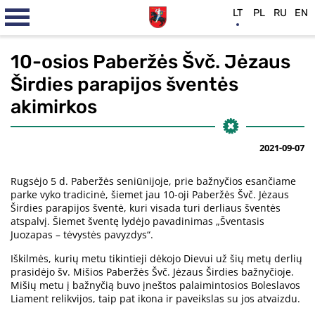
LT
PL
RU
EN
10-osios Paberžės Švč. Jėzaus
Širdies parapijos šventės
akimirkos
2021-09-07
Rugsėjo 5 d. Paberžės seniūnijoje, prie bažnyčios esančiame
parke vyko tradicinė, šiemet jau 10-oji Paberžės Švč. Jėzaus
Širdies parapijos šventė, kuri visada turi derliaus šventės
atspalvį. Šiemet šventę lydėjo pavadinimas „Šventasis
Juozapas – tėvystės pavyzdys“.
Iškilmės, kurių metu tikintieji dėkojo Dievui už šių metų derlių
prasidėjo šv. Mišios Paberžės Švč. Jėzaus Širdies bažnyčioje.
Mišių metu į bažnyčią buvo įneštos palaimintosios Boleslavos
Liament relikvijos, taip pat ikona ir paveikslas su jos atvaizdu.