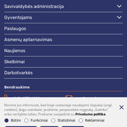
savivaldybės administracija
gyventojams
paslaugos
asmenų aptarnavimas
naujienos
skelbimai
darbotvarkės
Bendraukime
(0 5)  275 1990
vrsa@vrsa.lt
Norime Jus informuoti, kad šioje svetainėje naudojami slapukai (angl.
Facebook
Youtube
cookies). Jeigu sutinkate, prašome, paspauskite mygtuką „Sutinku“
arba naršykite toliau. Prašome susipažinti su
.
Privatumo politika
Prenumerata
Parašykite mums
Būtini
Funkciniai
Statistiniai
Reklaminiai