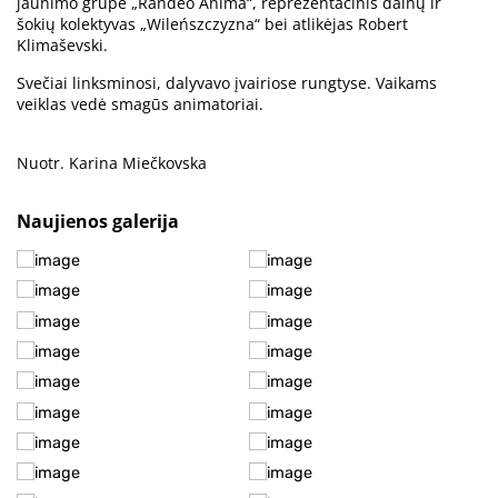
jaunimo grupė „Randeo Anima“, reprezentacinis dainų ir
šokių kolektyvas „Wileńszczyzna“ bei atlikėjas Robert
Klimaševski.
Svečiai linksminosi, dalyvavo įvairiose rungtyse. Vaikams
veiklas vedė smagūs animatoriai.
Nuotr. Karina Miečkovska
Naujienos galerija