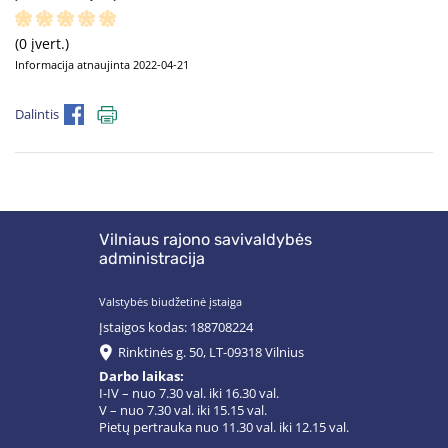
(0 įvert.)
Informacija atnaujinta 2022-04-21
Dalintis
Vilniaus rajono savivaldybės
administracija
Valstybės biudžetinė įstaiga
Įstaigos kodas: 188708224
Rinktinės g. 50, LT-09318 Vilnius
Darbo laikas:
I-IV – nuo 7.30 val. iki 16.30 val.
V – nuo 7.30 val. iki 15.15 val.
Pietų pertrauka nuo 11.30 val. iki 12.15 val.