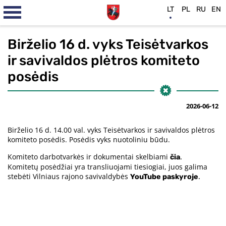
LT
PL
RU
EN
Birželio 16 d. vyks Teisėtvarkos
ir savivaldos plėtros komiteto
posėdis
2026-06-12
Birželio 16 d. 14.00 val. vyks Teisėtvarkos ir savivaldos plėtros
komiteto posėdis. Posėdis vyks nuotoliniu būdu.
Komiteto darbotvarkės ir dokumentai skelbiami
čia
.
Komitetų posėdžiai yra transliuojami tiesiogiai, juos galima
stebėti Vilniaus rajono savivaldybės
YouTube paskyroje
.