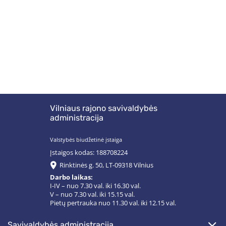
Vilniaus rajono savivaldybės
administracija
Valstybės biudžetinė įstaiga
Įstaigos kodas: 188708224
Rinktinės g. 50, LT-09318 Vilnius
Darbo laikas:
I-IV – nuo 7.30 val. iki 16.30 val.
V – nuo 7.30 val. iki 15.15 val.
Pietų pertrauka nuo 11.30 val. iki 12.15 val.
savivaldybės administracija