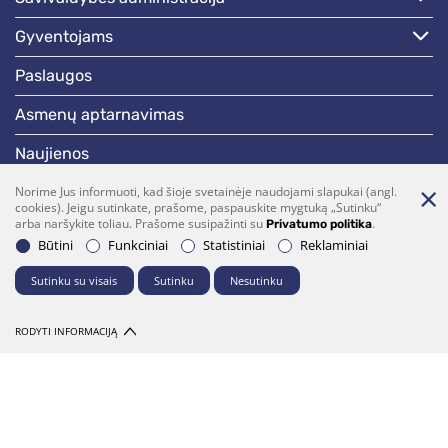
gyventojams
paslaugos
asmenų aptarnavimas
naujienos
skelbimai
Norime Jus informuoti, kad šioje svetainėje naudojami slapukai (angl.
cookies). Jeigu sutinkate, prašome, paspauskite mygtuką „Sutinku“
arba naršykite toliau. Prašome susipažinti su
.
Privatumo politika
darbotvarkės
Būtini
Funkciniai
Statistiniai
Reklaminiai
Sutinku su visais
Sutinku
Nesutinku
Bendraukime
(0 5)  275 1990
vrsa@vrsa.lt
RODYTI INFORMACIJĄ
Facebook
Youtube
Prenumerata
Parašykite mums
© 2026 Visos teisės saugomos. Sprendimas:
UAB "Fresh Media"