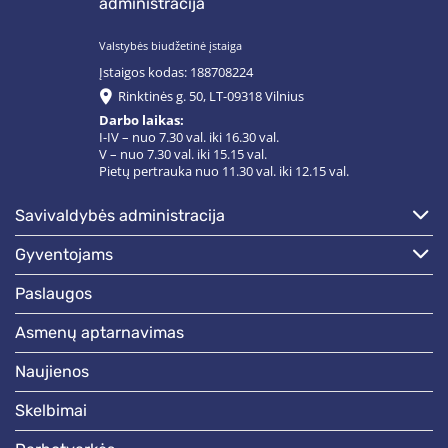
administracija
Valstybės biudžetinė įstaiga
Įstaigos kodas: 188708224
Rinktinės g. 50, LT-09318 Vilnius
Darbo laikas:
I-IV – nuo 7.30 val. iki 16.30 val.
V – nuo 7.30 val. iki 15.15 val.
Pietų pertrauka nuo 11.30 val. iki 12.15 val.
savivaldybės administracija
gyventojams
paslaugos
asmenų aptarnavimas
naujienos
skelbimai