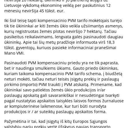
Lietuvoje vykdomą ekonominę veiklą per paskutinius 12
mėnesių neviršija 45 tūkst. eur.
Iki šiol teisę tapti kompensacinio PVM tarifo mokėtojais turėjo
tik tie ūkininkai ar kiti žemės ūkio veikla užsiimantys asmenys,
kurių registruotas žemės plotas neviršijo 7 hektarų. Tačiau
pasikeitus reikalavimams, lengvata galės pasinaudoti daugiau
ūkininkų. Apie tai šių metų pradžioje informuota virš 18,3
tūkst. gyventojų, kuriuos pasiekė informaciniai pranešimai
Mano VMI.
Pasinaudoti PVM kompensaciniu priedu yra ne tik paprasta,
bet ir naudinga smulkiems ūkiams. Gauto priedo ūkininkas,
kuriam taikoma kompensacinio PVM tarifo schema, į biudžetą
neturi mokėti, tačiau neturi teisės įsigytų prekių ir paslaugų
pirkimo (importo) PVM traukti į PVM atskaitą. Primename, kad
ūkininkai savo patiektos žemės ūkio produkcijos ir/ar
paslaugų apskaitą gali savarankiškai ir nesudėtingai tvarkyti
pagal nustatytas apskaitos taisykles laisvos formos žurnaluose
ar kompiuterinėse laikmenose, kur turi būti nurodyta
produkcijos ir / ar suteiktų paslaugų apskaitos forma.
Pažymėtina ir tai, kad įsigytų iš kitų Europos Sąjungos
valstybių narių prekių vertė (išskyrus naujas transporto