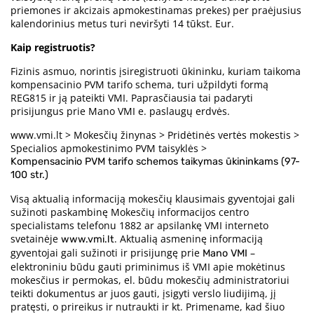
priemones ir akcizais apmokestinamas prekes) per praėjusius
kalendorinius metus turi neviršyti 14 tūkst. Eur.
Kaip registruotis?
Fizinis asmuo, norintis įsiregistruoti ūkininku, kuriam taikoma
kompensacinio PVM tarifo schema, turi užpildyti formą
REG815 ir ją pateikti VMI. Paprasčiausia tai padaryti
prisijungus prie Mano VMI e. paslaugų erdvės.
www.vmi.lt > Mokesčių žinynas > Pridėtinės vertės mokestis >
Specialios apmokestinimo PVM taisyklės >
Kompensacinio PVM tarifo schemos taikymas ūkininkams (97-
100 str.)
Visą aktualią informaciją mokesčių klausimais gyventojai gali
sužinoti paskambinę Mokesčių informacijos centro
specialistams telefonu 1882 ar apsilankę VMI interneto
svetainėje
. Aktualią asmeninę informaciją
www.vmi.lt
gyventojai gali sužinoti ir prisijungę prie
–
Mano VMI
elektroniniu būdu gauti priminimus iš VMI apie mokėtinus
mokesčius ir permokas, el. būdu mokesčių administratoriui
teikti dokumentus ar juos gauti, įsigyti verslo liudijimą, jį
pratęsti, o prireikus ir nutraukti ir kt. Primename, kad šiuo