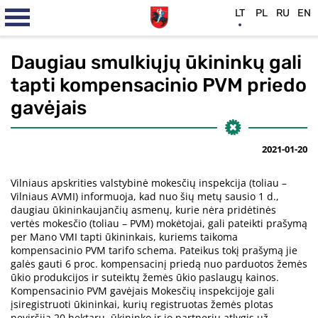
LT
PL
RU
EN
Daugiau smulkiųjų ūkininkų gali
tapti kompensacinio PVM priedo
gavėjais
2021-01-20
Vilniaus apskrities valstybinė mokesčių inspekcija (toliau –
Vilniaus AVMI) informuoja, kad nuo šių metų sausio 1 d.,
daugiau ūkininkaujančių asmenų, kurie nėra pridėtinės
vertės mokesčio (toliau – PVM) mokėtojai, gali pateikti prašymą
per Mano VMI tapti ūkininkais, kuriems taikoma
kompensacinio PVM tarifo schema. Pateikus tokį prašymą jie
galės gauti 6 proc. kompensacinį priedą nuo parduotos žemės
ūkio produkcijos ir suteiktų žemės ūkio paslaugų kainos.
Kompensacinio PVM gavėjais Mokesčių inspekcijoje gali
įsiregistruoti ūkininkai, kurių registruotas žemės plotas
neviršija 20 hektarų, ūkininko ir jo partnerių atlygis už