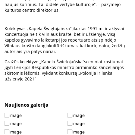
naujus kūrinius. Tai didelė vertybė kultūroje“, – pažymėjo
kultūros centro direktorius.
Kolektyvas „Kapela Świętojańska“ įkurtas 1991 m. ir aktyviai
koncertuoja ne tik Vilniaus krašte, bet ir užsienyje. Visą
kapelos gyvavimo laikotarpį jos repertuare atsispindėjo
Vilniaus krašto daugiakultūriškumas, kai kurių dainų žodžių
autoriais yra patys nariai.
Gražūs kolektyvo „Kapela Świetojańska“sceniniai kostiumai
įgyti Lenkijos Respublikos ministro pirmininko kanceliarijos
skirtomis lėšomis, vykdant konkursą „Polonija ir lenkai
užsienyje 2021“
Naujienos galerija