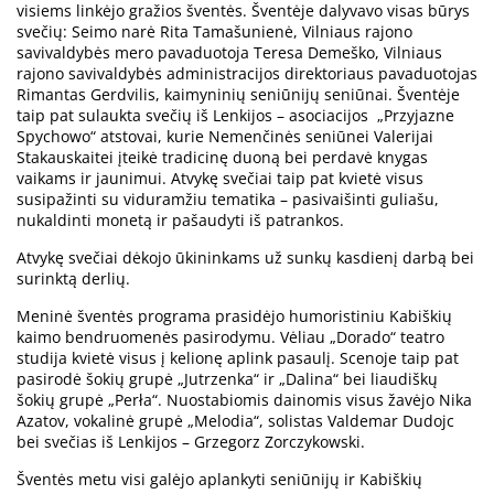
visiems linkėjo gražios šventės. Šventėje dalyvavo visas būrys
svečių: Seimo narė Rita Tamašunienė, Vilniaus rajono
savivaldybės mero pavaduotoja Teresa Demeško, Vilniaus
rajono savivaldybės administracijos direktoriaus pavaduotojas
Rimantas Gerdvilis, kaimyninių seniūnijų seniūnai. Šventėje
taip pat sulaukta svečių iš Lenkijos – asociacijos „Przyjazne
Spychowo“ atstovai, kurie Nemenčinės seniūnei Valerijai
Stakauskaitei įteikė tradicinę duoną bei perdavė knygas
vaikams ir jaunimui. Atvykę svečiai taip pat kvietė visus
susipažinti su viduramžiu tematika – pasivaišinti guliašu,
nukaldinti monetą ir pašaudyti iš patrankos.
Atvykę svečiai dėkojo ūkininkams už sunkų kasdienį darbą bei
surinktą derlių.
Meninė šventės programa prasidėjo humoristiniu Kabiškių
kaimo bendruomenės pasirodymu. Vėliau „Dorado“ teatro
studija kvietė visus į kelionę aplink pasaulį. Scenoje taip pat
pasirodė šokių grupė „Jutrzenka“ ir „Dalina“ bei liaudiškų
šokių grupė „Perła“. Nuostabiomis dainomis visus žavėjo Nika
Azatov, vokalinė grupė „Melodia“, solistas Valdemar Dudojc
bei svečias iš Lenkijos – Grzegorz Zorczykowski.
Šventės metu visi galėjo aplankyti seniūnijų ir Kabiškių