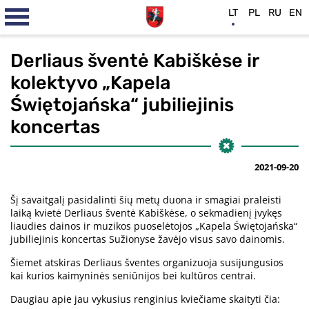
LT
PL
RU
EN
Derliaus šventė Kabiškėse ir
kolektyvo „Kapela
Świętojańska“ jubiliejinis
koncertas
2021-09-20
Šį savaitgalį pasidalinti šių metų duona ir smagiai praleisti
laiką kvietė Derliaus šventė Kabiškėse, o sekmadienį įvykęs
liaudies dainos ir muzikos puoselėtojos „Kapela Świętojańska“
jubiliejinis koncertas Sužionyse žavėjo visus savo dainomis.
Šiemet atskiras Derliaus šventes organizuoja susijungusios
kai kurios kaimyninės seniūnijos bei kultūros centrai.
Daugiau apie jau vykusius renginius kviečiame skaityti čia: