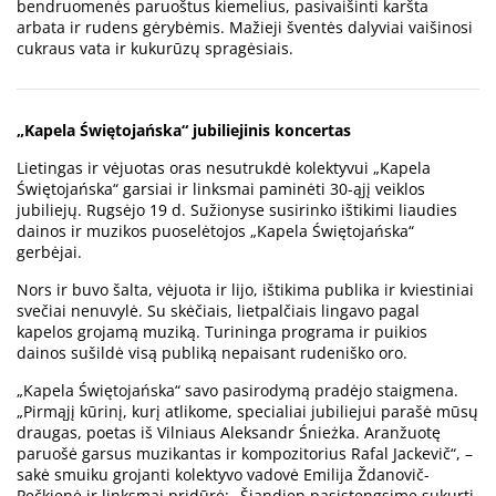
bendruomenės paruoštus kiemelius, pasivaišinti karšta
arbata ir rudens gėrybėmis. Mažieji šventės dalyviai vaišinosi
cukraus vata ir kukurūzų spragėsiais.
„Kapela Świętojańska“ jubiliejinis koncertas
Lietingas ir vėjuotas oras nesutrukdė kolektyvui „Kapela
Świętojańska“ garsiai ir linksmai paminėti 30-ąjį veiklos
jubiliejų. Rugsėjo 19 d. Sužionyse susirinko ištikimi liaudies
dainos ir muzikos puoselėtojos „Kapela Świętojańska“
gerbėjai.
Nors ir buvo šalta, vėjuota ir lijo, ištikima publika ir kviestiniai
svečiai nenuvylė. Su skėčiais, lietpalčiais lingavo pagal
kapelos grojamą muziką. Turininga programa ir puikios
dainos sušildė visą publiką nepaisant rudeniško oro.
„Kapela Świętojańska“ savo pasirodymą pradėjo staigmena.
„Pirmąjį kūrinį, kurį atlikome, specialiai jubiliejui parašė mūsų
draugas, poetas iš Vilniaus Aleksandr Śnieżka. Aranžuotę
paruošė garsus muzikantas ir kompozitorius Rafal Jackevič“, –
sakė smuiku grojanti kolektyvo vadovė Emilija Ždanovič-
Pečkienė ir linksmai pridūrė: „Šiandien pasistengsime sukurti