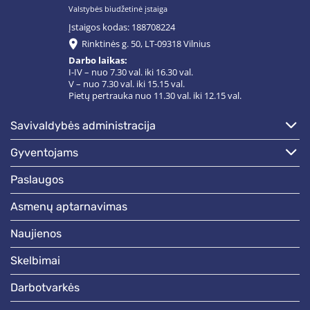
Valstybės biudžetinė įstaiga
Įstaigos kodas: 188708224
Rinktinės g. 50, LT-09318 Vilnius
Darbo laikas:
I-IV – nuo 7.30 val. iki 16.30 val.
V – nuo 7.30 val. iki 15.15 val.
Pietų pertrauka nuo 11.30 val. iki 12.15 val.
savivaldybės administracija
gyventojams
paslaugos
asmenų aptarnavimas
naujienos
skelbimai
darbotvarkės