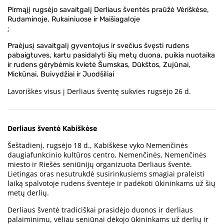
Pirmąjį rugsėjo savaitgalį Derliaus šventės praūžė Vėriškėse,
Rudaminoje, Rukainiuose ir Maišiagaloje
;
Praėjusį savaitgalį gyventojus ir svečius švęsti rudens
pabaigtuves, kartu pasidalyti šių metų duona, puikia nuotaika
ir rudens gėrybėmis kvietė Šumskas, Dūkštos, Zujūnai,
Mickūnai, Buivydžiai ir Juodšiliai
Lavoriškės visus į Derliaus šventę sukvies rugsėjo 26 d.
Derliaus šventė Kabiškėse
Šeštadienį, rugsėjo 18 d., Kabiškėse vyko Nemenčinės
daugiafunkcinio kultūros centro, Nemenčinės, Nemenčinės
miesto ir Riešės seniūnijų organizuota Derliaus šventė.
Lietingas oras nesutrukdė susirinkusiems smagiai praleisti
laiką spalvotoje rudens šventėje ir padėkoti ūkininkams už šių
metų derlių.
Derliaus šventė tradiciškai prasidėjo duonos ir derliaus
palaiminimu, vėliau seniūnai dėkojo ūkininkams už derlių ir