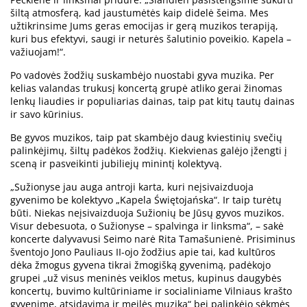
šiltą atmosferą, kad jaustumėtės kaip didelė šeima. Mes
užtikrinsime Jums geras emocijas ir gerą muzikos terapiją,
kuri bus efektyvi, saugi ir neturės šalutinio poveikio. Kapela –
važiuojam!“.
Po vadovės žodžių suskambėjo nuostabi gyva muzika. Per
kelias valandas trukusį koncertą grupė atliko gerai žinomas
lenkų liaudies ir populiarias dainas, taip pat kitų tautų dainas
ir savo kūrinius.
Be gyvos muzikos, taip pat skambėjo daug kviestinių svečių
palinkėjimų, šiltų padėkos žodžių. Kiekvienas galėjo įžengti į
sceną ir pasveikinti jubiliejų minintį kolektyvą.
„Sužionyse jau auga antroji karta, kuri neįsivaizduoja
gyvenimo be kolektyvo „Kapela Świętojańska“. Ir taip turėtų
būti. Niekas neįsivaizduoja Sužionių be Jūsų gyvos muzikos.
Visur debesuota, o Sužionyse – spalvinga ir linksma“, – sakė
koncerte dalyvavusi Seimo narė Rita Tamašunienė. Prisiminus
šventojo Jono Pauliaus II-ojo žodžius apie tai, kad kultūros
dėka žmogus gyvena tikrai žmogišką gyvenimą, padėkojo
grupei „už visus meninės veiklos metus, kupinus daugybės
koncertų, buvimo kultūriniame ir socialiniame Vilniaus krašto
gyvenime, atsidavimą ir meilės muziką“ bei palinkėjo sėkmės