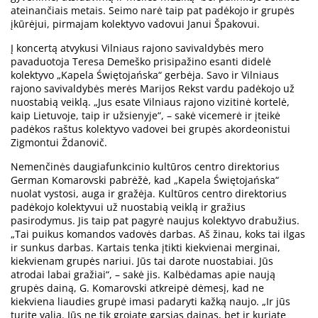
ateinančiais metais. Seimo narė taip pat padėkojo ir grupės
įkūrėjui, pirmajam kolektyvo vadovui Janui Špakovui.
Į koncertą atvykusi Vilniaus rajono savivaldybės mero
pavaduotoja Teresa Demeško prisipažino esanti didelė
kolektyvo „Kapela Świętojańska“ gerbėja. Savo ir Vilniaus
rajono savivaldybės merės Marijos Rekst vardu padėkojo už
nuostabią veiklą. „Jus esate Vilniaus rajono vizitinė kortelė,
kaip Lietuvoje, taip ir užsienyje“, – sakė vicemerė ir įteikė
padėkos raštus kolektyvo vadovei bei grupės akordeonistui
Zigmontui Ždanovič.
Nemenčinės daugiafunkcinio kultūros centro direktorius
German Komarovski pabrėžė, kad „Kapela Świętojańska“
nuolat vystosi, auga ir gražėja. Kultūros centro direktorius
padėkojo kolektyvui už nuostabią veiklą ir gražius
pasirodymus. Jis taip pat pagyrė naujus kolektyvo drabužius.
„Tai puikus komandos vadovės darbas. Aš žinau, koks tai ilgas
ir sunkus darbas. Kartais tenka įtikti kiekvienai merginai,
kiekvienam grupės nariui. Jūs tai darote nuostabiai. Jūs
atrodai labai gražiai“, – sakė jis. Kalbėdamas apie naują
grupės dainą, G. Komarovski atkreipė dėmesį, kad ne
kiekviena liaudies grupė imasi padaryti kažką naujo. „Ir jūs
turite valią. Jūs ne tik grojate garsias dainas, bet ir kuriate