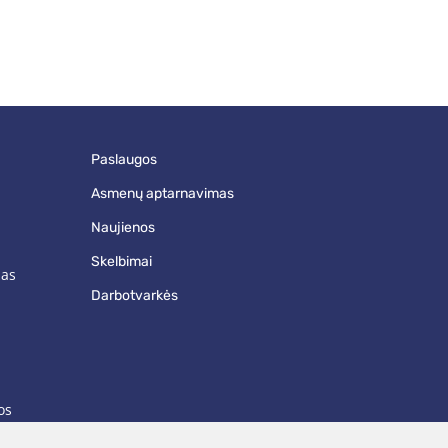
paslaugos
asmenų aptarnavimas
naujienos
skelbimai
mas
darbotvarkės
os