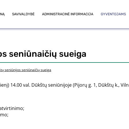
ONĄ
SAVIVALDYBĖ
ADMINISTRACINĖ INFORMACIJA
GYVENTOJAMS
os seniūnaičių sueiga
tų seniūnijos seniūnaičių sueiga
enį) 14.00 val. Dūkštų seniūnijoje (Pijorų g. 1, Dūkštų k., Vil
tvirtinimo;
imo;