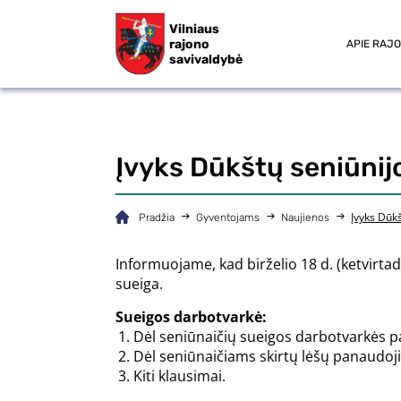
Vilniaus
rajono
APIE RAJ
savivaldybė
Įvyks Dūkštų seniūnij
Įvyks Dūkš
Pradžia
Gyventojams
Naujienos
Informuojame, kad birželio 18 d. (ketvirtadi
sueiga.
Sueigos darbotvarkė:
Dėl seniūnaičių sueigos darbotvarkės pa
Dėl seniūnaičiams skirtų lėšų panaudoj
Kiti klausimai.