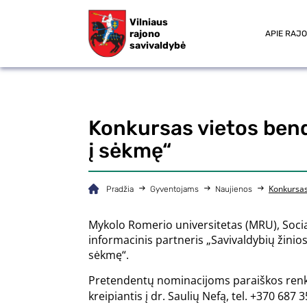
Vilniaus
rajono
APIE RAJ
savivaldybė
Konkursas vietos ben
į sėkmę“
Konkursas
Pradžia
Gyventojams
Naujienos
Mykolo Romerio universitetas (MRU), Social
informacinis partneris „Savivaldybių žini
sėkmę“.
Pretendentų nominacijoms paraiškos renka
kreipiantis į dr. Saulių Nefą, tel. +370 687 3