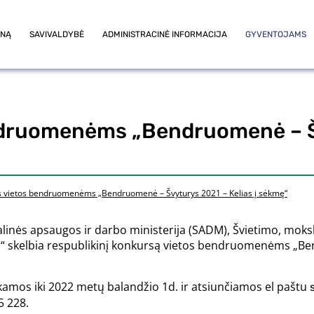
ONĄ
SAVIVALDYBĖ
ADMINISTRACINĖ INFORMACIJA
GYVENTOJAMS
druomenėms „Bendruomenė – Šv
 vietos bendruomenėms „Bendruomenė – Švyturys 2021 – Kelias į sėkmę“
inės apsaugos ir darbo ministerija (SADM), Švietimo, mokslo
os“ skelbia respublikinį konkursą vietos bendruomenėms „Be
mos iki 2022 metų balandžio 1d. ir atsiunčiamos el paštu
5 228.