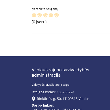
Įvertinkite naujieną
(0 įvert.)
Vilniaus rajono savivaldybės
administracija
Valstybės biudžetinė įstaiga
Įstaigos kodas: 188708224
Rinktinės g. 50, LT-09318 Vilnius
Darbo laikas:
I-IV – nuo 7.30 val. iki 16.30 val.