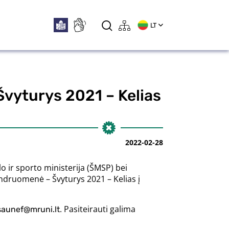
LT
yturys 2021 – Kelias
2022-02-28
 ir sporto ministerija (ŠMSP) bei
ndruomenė – Švyturys 2021 – Kelias į
. Pasiteirauti galima
saunef@mruni.lt