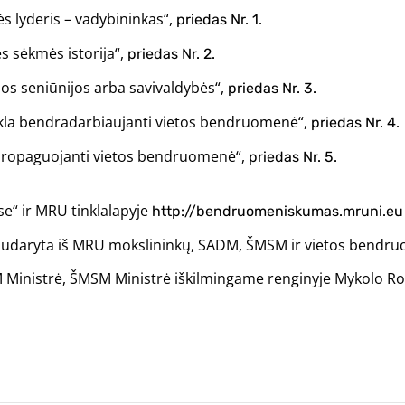
 lyderis – vadybininkas“,
priedas Nr. 1.
s sėkmės istorija“,
priedas Nr. 2.
os seniūnijos arba savivaldybės“,
priedas Nr. 3.
kykla bendradarbiaujanti vietos bendruomenė“,
priedas Nr. 4.
 propaguojanti vietos bendruomenė“,
priedas Nr. 5.
se“ ir MRU tinklalapyje
http://bendruomeniskumas.mruni.eu
 sudaryta iš MRU mokslininkų, SADM, ŠMSM ir vietos bendru
Ministrė, ŠMSM Ministrė iškilmingame renginyje Mykolo Ro