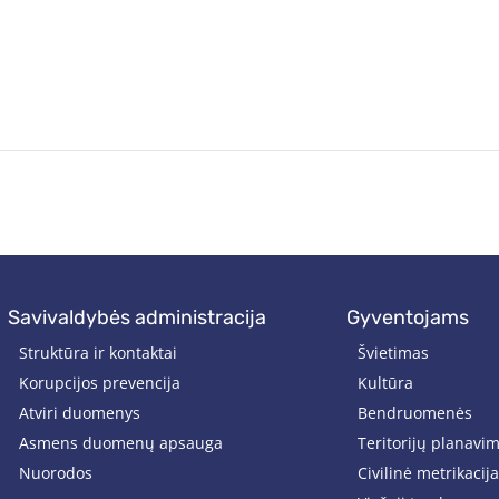
savivaldybės administracija
gyventojams
Struktūra ir kontaktai
Švietimas
Korupcijos prevencija
Kultūra
Atviri duomenys
Bendruomenės
Asmens duomenų apsauga
Teritorijų planavi
Nuorodos
Civilinė metrikacija