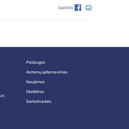
Dalintis
paslaugos
asmenų aptarnavimas
naujienos
skelbimai
mas
darbotvarkės