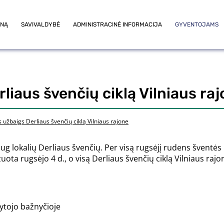
ONĄ
SAVIVALDYBĖ
ADMINISTRACINĖ INFORMACIJA
GYVENTOJAMS
liaus švenčių ciklą Vilniaus ra
 užbaigs Derliaus švenčių ciklą Vilniaus rajone
g lokalių Derliaus švenčių. Per visą rugsėjį rudens šventės kv
ota rugsėjo 4 d., o visą Derliaus švenčių ciklą Vilniaus rajo
tytojo bažnyčioje