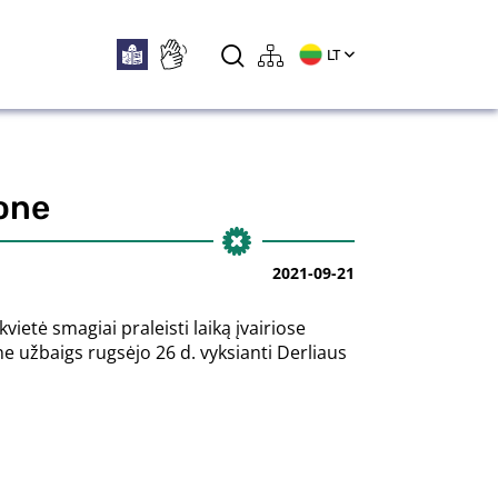
LT
jone
2021-09-21
ietė smagiai praleisti laiką įvairiose
ne užbaigs rugsėjo 26 d. vyksianti Derliaus