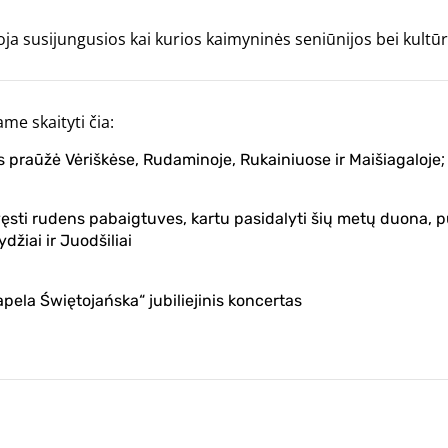
ja susijungusios kai kurios kaimyninės seniūnijos bei kultūr
me skaityti čia:
;
ės praūžė Vėriškėse, Rudaminoje, Rukainiuose ir Maišiagaloje
švęsti rudens pabaigtuves, kartu pasidalyti šių metų duona, p
žiai ir Juodšiliai
pela Świętojańska“ jubiliejinis koncertas