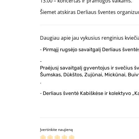
13.00 – koncertas ir pramogos vaikams.
Šiemet atskiras Derliaus šventes organizuo
Daugiau apie jau vykusius renginius kviečia
-
Pirmąjį rugsėjo savaitgalį Derliaus švent
-
Praėjusį savaitgalį gyventojus ir svečius 
Šumskas, Dūkštos, Zujūnai, Mickūnai, Buivyd
.
-
Derliaus šventė Kabiškėse ir kolektyvo „Ka
Įvertinkite naujieną