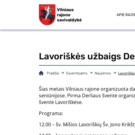
Vilniaus
rajono
APIE RAJ
savivaldybė
Lavoriškės užbaigs Der
Lavoriškės
Pradžia
Gyventojams
Naujienos
Šias metais Vilniaus rajone organizuota dau
seniūnijose. Pirma Derliaus šventė organizu
šventė Lavoriškėse.
Programa:
12.00 – šv. Mišios Lavoriškių Šv. Jono Krikš