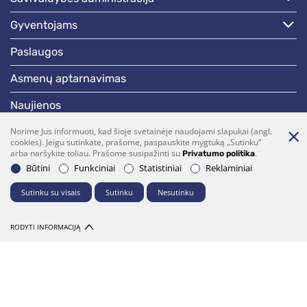
gyventojams
paslaugos
asmenų aptarnavimas
naujienos
skelbimai
Norime Jus informuoti, kad šioje svetainėje naudojami slapukai (angl.
cookies). Jeigu sutinkate, prašome, paspauskite mygtuką „Sutinku“
arba naršykite toliau. Prašome susipažinti su
.
Privatumo politika
darbotvarkės
Būtini
Funkciniai
Statistiniai
Reklaminiai
Sutinku su visais
Sutinku
Nesutinku
Bendraukime
(0 5)  275 1990
vrsa@vrsa.lt
RODYTI INFORMACIJĄ
Facebook
Youtube
Prenumerata
Parašykite mums
© 2026 Visos teisės saugomos. Sprendimas:
UAB "Fresh Media"