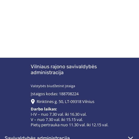
Vilniaus rajono savivaldybės
administracija
Valstybės biudžetinė įstaiga
Įstaigos kodas: 188708224
Rinktinės g. 50, LT-09318 Vilnius
Darbo laikas:
I-IV – nuo 7.30 val. iki 16.30 val.
V – nuo 7.30 val. iki 15.15 val.
Pietų pertrauka nuo 11.30 val. iki 12.15 val.
savivaldybės administracija