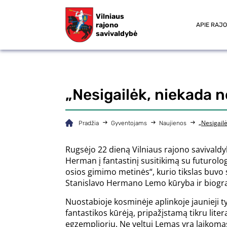
Vilniaus
rajono
APIE RAJ
savivaldybė
„Nesigailėk, niekada n
„Nesigailė
Pradžia
Gyventojams
Naujienos
Rugsėjo 22 dieną Vilniaus rajono savivaldy
Herman į fantastinį susitikimą su futurol
osios gimimo metinės“, kurio tikslas buvo 
Stanislavo Hermano Lemo kūryba ir biograf
Nuostabioje kosminėje aplinkoje jaunieji t
fantastikos kūrėją, pripažįstamą tikru liter
egzempliorių. Ne veltui Lemas yra laikoma