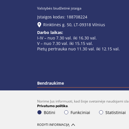
Valstybės biudžetinė įstaiga
Įstaigos kodas: 188708224
Rinktinės g. 50, LT-09318 Vilnius
Darbo laikas:
I-IV – nuo 7.30 val. iki 16.30 val.
V – nuo 7.30 val. iki 15.15 val.
Pietų pertrauka nuo 11.30 val. iki 12.15 val.
Bendraukime
Norime Jus informuoti, kad šioje svetainėje naudojami sla
(0 5)  275 1990
vrsa@vrsa.
.
Privatumo politika
Būtini
Funkciniai
Statistiniai
© 2026 Visos teisės saugomos. Sprendimas:
UA
RODYTI INFORMACIJĄ