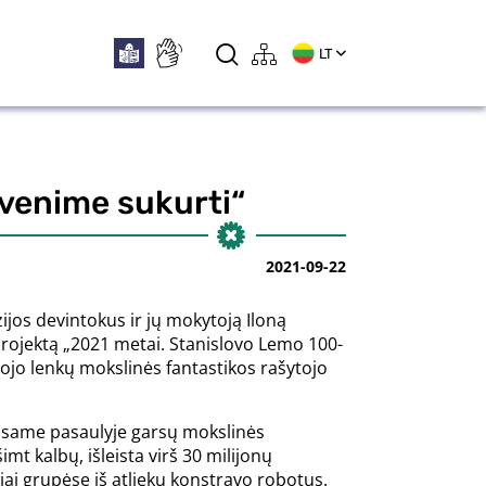
LT
yvenime sukurti“
2021-09-22
jos devintokus ir jų mokytoją Iloną
projektą „2021 metai. Stanislovo Lemo 100-
iojo lenkų mokslinės fantastikos rašytojo
 visame pasaulyje garsų mokslinės
mt kalbų, išleista virš 30 milijonų
ai grupėse iš atliekų konstravo robotus.