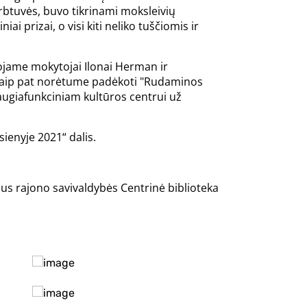
irbtuvės, buvo tikrinami moksleivių
i prizai, o visi kiti neliko tuščiomis ir
ojame mokytojai Ilonai Herman ir
 Taip pat norėtume padėkoti "Rudaminos
augiafunkciniam kultūros centrui už
ienyje 2021“ dalis.
aus rajono savivaldybės Centrinė biblioteka