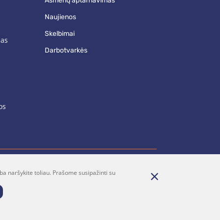
asmenų aptarnavimas
naujienos
skelbimai
mas
darbotvarkės
os
ba naršykite toliau. Prašome susipažinti su
renumerata
Parašykite mums
Dalintis