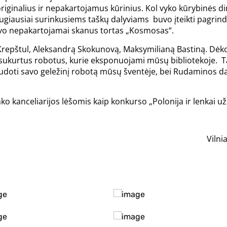
originalius ir nepakartojamus kūrinius. Kol vyko kūrybinės d
iausiai surinkusiems taškų dalyviams buvo įteikti pagrindinia
kavo nepakartojamai skanus tortas „Kosmosas“.
 Krepštul, Aleksandrą Skokunovą, Maksymilianą Bastiną. Dėk
 sukurtus robotus, kurie eksponuojami mūsų bibliotekoje.
audoti savo geležinį robotą mūsų šventėje, bei Rudaminos d
o kanceliarijos lėšomis kaip konkurso „Polonija ir lenkai užs
Vilni