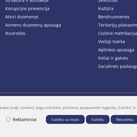
Struktūra ir kontaktai
Švietimas
Korupcijos prevencija
Kultūra
Atviri duomenys
Bendruomenės
Asmens duomenų apsauga
Teritorijų planavi
Nuorodos
Civilinė metrikacija
Viešoji tvarka
Aplinkos apsauga
Keliai ir gatvės
Socialinės paslaug
pukai (angl. cookies). Jeigu sutinkate, prašome, paspauskite mygtuką „Sutinku“ ar
lt
Facebook
Youtube
P
Reklaminiai
Sutinku su visais
Sutinku
Nesutinku
B "Fresh Media"