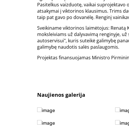
Pasitelkus vaizduotę, vaikai suprojektavo 
atsakymai į viktorinos klausimus. Trims daug
taip pat gavo po dovanėlę. Renginį vaini
Sveikiname viktorinos laimėtojus: Renatą
moksleiviams už dalyvavimą renginyje, už
autoservisui", kuris suteikė galimybę pan
galimybę naudotis salės paslaugomis.
Projektas finansuojamas Ministro Pirminink
Naujienos galerija