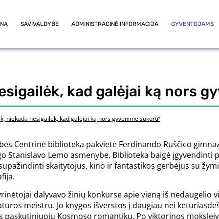
ONĄ
SAVIVALDYBĖ
ADMINISTRACINĖ INFORMACIJA
GYVENTOJAMS
esigailėk, kad galėjai ką nors g
k, niekada nesigailėk, kad galėjai ką nors gyvenime sukurti“
bės Centrinė biblioteka pakvietė Ferdinando Ruščico gimnazi
ogo Stanislavo Lemo asmenybe. Biblioteka baigė įgyvendinti 
supažindinti skaitytojus, kino ir fantastikos gerbėjus su žym
ija.
yrinėtojai dalyvavo žinių konkurse apie vieną iš nedaugelio
atūros meistru. Jo knygos išverstos į daugiau nei keturiasdeši
s paskutiniuoju Kosmoso romantiku. Po viktorinos moksleivi