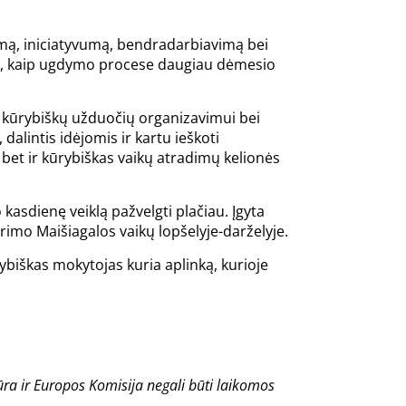
umą, iniciatyvumą, bendradarbiavimą bei
i, kaip ugdymo procese daugiau dėmesio
 kūrybiškų užduočių organizavimui bei
alintis idėjomis ir kartu ieškoti
, bet ir kūrybiškas vaikų atradimų kelionės
kasdienę veiklą pažvelgti plačiau. Įgyta
ūrimo Maišiagalos vaikų lopšelyje-darželyje.
ybiškas mokytojas kuria aplinką, kurioje
ra ir Europos Komisija negali būti laikomos