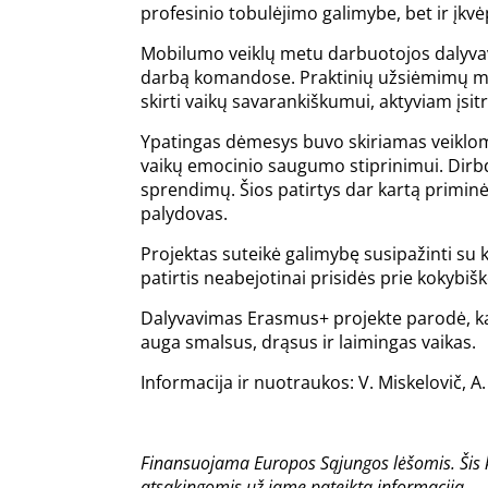
profesinio tobulėjimo galimybe, bet ir įkv
Mobilumo veiklų metu darbuotojos dalyvavo
darbą komandose. Praktinių užsiėmimų me
skirti vaikų savarankiškumui, aktyviam įsit
Ypatingas dėmesys buvo skiriamas veiklom
vaikų emocinio saugumo stiprinimui. Dirbda
sprendimų. Šios patirtys dar kartą priminė,
palydovas.
Projektas suteikė galimybę susipažinti su k
patirtis neabejotinai prisidės prie kokybiš
Dalyvavimas Erasmus+ projekte parodė, kad 
auga smalsus, drąsus ir laimingas vaikas.
Informacija ir nuotraukos: V. Miskelovič, A
Finansuojama Europos Sąjungos lėšomis. Šis k
atsakingomis už jame pateiktą informaciją.