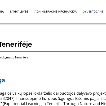
ONĄ
SAVIVALDYBĖ
ADMINISTRACINĖ INFORMACIJA
GYVENTOJAMS
Tenerifėje
s mokymasis Tenerifėje
išiagalos vaikų lopšelio-darželio darbuotojos dalyvavo proje
332047), finansuojamo Europos Sąjungos lėšomis pagal Er
” (Experiential Learning in Tenerife: Through Nature and Histo