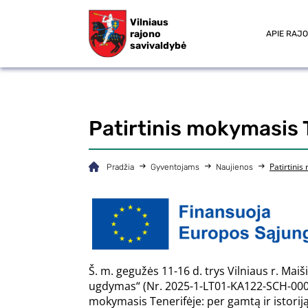
Vilniaus
rajono
APIE RAJ
savivaldybė
Patirtinis mokymasis 
Patirtini
Pradžia
Gyventojams
Naujienos
Š. m. gegužės 11-16 d. trys Vilniaus r. Ma
ugdymas“ (Nr. 2025-1-LT01-KA122-SCH-000
mokymasis Tenerifėje: per gamtą ir istoriją