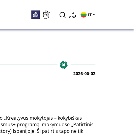
LT
2026-06-02
kto „Kreatyvus mokytojas – kokybiškas
asmus+ programą, mokymuose ,,Patirtinis
ry) Ispanijoje. Ši patirtis tapo ne tik