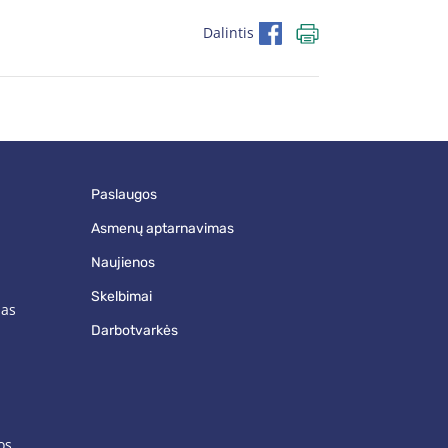
Dalintis
paslaugos
asmenų aptarnavimas
naujienos
skelbimai
mas
darbotvarkės
os