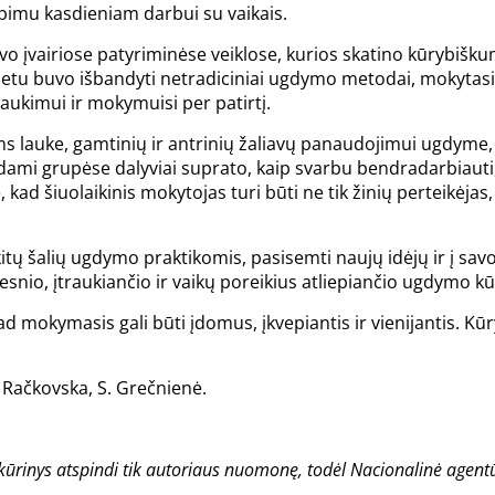
ėpimu kasdieniam darbui su vaikais.
 įvairiose patyriminėse veiklose, kurios skatino kūrybišk
tu buvo išbandyti netradiciniai ugdymo metodai, mokytas
raukimui ir mokymuisi per patirtį.
s lauke, gamtinių ir antrinių žaliavų panaudojimui ugdyme,
mi grupėse dalyviai suprato, kaip svarbu bendradarbiauti, d
 kad šiuolaikinis mokytojas turi būti ne tik žinių perteikėjas
itų šalių ugdymo praktikomis, pasisemti naujų idėjų ir į savo 
kesnio, įtraukiančio ir vaikų poreikius atliepiančio ugdymo k
mokymasis gali būti įdomus, įkvepiantis ir vienijantis. Kūr
. Račkovska, S. Grečnienė.
ūrinys atspindi tik autoriaus nuomonę, todėl Nacionalinė agentū