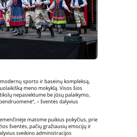
ame modernų sporto ir baseinų kompleksą,
iuolaikišką meno mokyklą. Visos šios
gų tikslų nepasiektume be jūsų palaikymo,
ti bendruomenė“, – šventės dalyvius
. Nemenčinėje matome puikius pokyčius, prie
ažios šventės, pačių gražiausių emocijų ir
alyvius sveikino administracijos