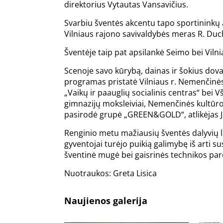
direktorius Vytautas Vansavičius.
Svarbiu šventės akcentu tapo sportininkų a
Vilniaus rajono savivaldybės meras R. Duch
Šventėje taip pat apsilankė Seimo bei Vilni
Scenoje savo kūrybą, dainas ir šokius dov
programas pristatė Vilniaus r. Nemenčinės v
„Vaikų ir paauglių socialinis centras“ b
gimnazijų moksleiviai, Nemenčinės kultūro
pasirodė grupė „GREEN&GOLD“, atlikėjas Ju
Renginio metu mažiausių šventės dalyvių l
gyventojai turėjo puikią galimybę iš arti s
šventinė mugė bei gaisrinės technikos par
Nuotraukos: Greta Lisica
Naujienos galerija