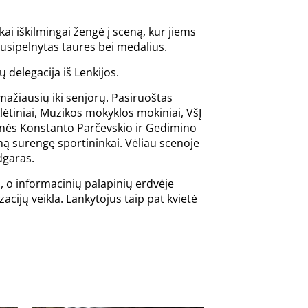
ai iškilmingai žengė į sceną, kur jiems
nusipelnytas taures bei medalius.
 delegacija iš Lenkijos.
ažiausių iki senjorų. Pasiruoštas
lėtiniai, Muzikos mokyklos mokiniai, VšĮ
inės Konstanto Parčevskio ir Gedimino
mą surengę sportininkai. Vėliau scenoje
dgaras.
, o informacinių palapinių erdvėje
acijų veikla. Lankytojus taip pat kvietė