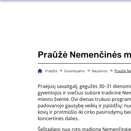
Praūžė Nemenčinės mie
Praūžė Ne
Pradžia
Gyventojams
Naujienos
Praėjusį savaitgalį, gegužės 30–31 dienomi
gyventojus ir svečius subūrė tradicinė N
miesto šventė. Dvi dienas trukusi progra
padovanojo gausybę veiklų ir įspūdžių: nu
kovų ir protmūšio iki cirko pasirodymų bei
koncertinės dalies.
Šeštadienį nuo ryto stadione Nemenčinėje