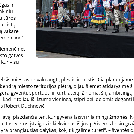
ėgas ir
nkinių
ultūros
 artistų
ą vakare
Nemenčinė“.
s Nemenčinės
esto gatves
 kur visų
l šis miestas privalo augti, plėstis ir keistis. Čia planuoj
bendrą miesto teritorijos plėtrą, o jau šiemet atidarysime š
 gera gyventi, sportuoti ir kurti ateitį. Žinoma, šių ambicin
 kad ir toliau išliktume vieninga, stipri bei idėjomis degan
as Robert Duchnevič.
liavą, plazdančią ten, kur gyvena laisvi ir laimingi žmonės
a, tiek vietos įstaigos ir kiekvienas iš jūsų. Visiems linkiu gr
ra brangiausias dalykas, kokį tik galime turėti“, – šventės d