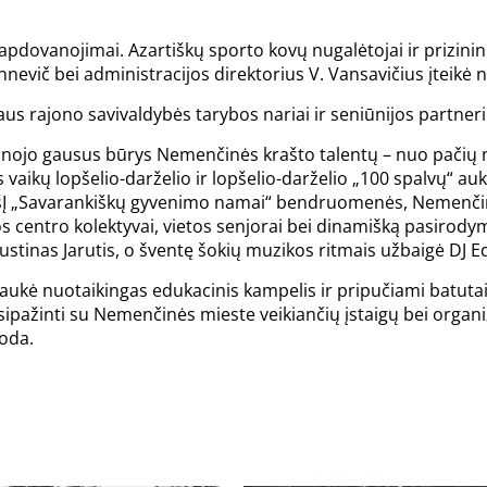
pdovanojimai. Azartiškų sporto kovų nugalėtojai ir prizinink
nevič bei administracijos direktorius V. Vansavičius įteikė 
aus rajono savivaldybės tarybos nariai ir seniūnijos partnerių
anojo gausus būrys Nemenčinės krašto talentų – nuo pačių m
aikų lopšelio-darželio ir lopšelio-darželio „100 spalvų“ auk
ei VšĮ „Savarankiškų gyvenimo namai“ bendruomenės, Nemenč
s centro kolektyvai, vietos senjorai bei dinamišką pasirody
stinas Jarutis, o šventę šokių muzikos ritmais užbaigė DJ E
aukė nuotaikingas edukacinis kampelis ir pripučiami batutai
usipažinti su Nemenčinės mieste veikiančių įstaigų bei organiz
oda.