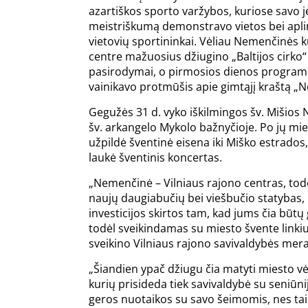
azartiškos sporto varžybos, kuriose savo j
meistriškumą demonstravo vietos bei apli
vietovių sportininkai. Vėliau Nemenčinės k
centre mažuosius džiugino „Baltijos cirko“
pasirodymai, o pirmosios dienos program
vainikavo protmūšis apie gimtąjį kraštą „
Gegužės 31 d. vyko iškilmingos šv. Mišio
šv. arkangelo Mykolo bažnyčioje. Po jų mi
užpildė šventinė eisena iki Miško estrados,
laukė šventinis koncertas.
„Nemenčinė – Vilniaus rajono centras, todė
naujų daugiabučių bei viešbučio statybas, 
investicijos skirtos tam, kad jums čia būtų
todėl sveikindamas su miesto švente linkiu,
sveikino Vilniaus rajono savivaldybės mer
„Šiandien ypač džiugu čia matyti miesto vė
kurių prisideda tiek savivaldybė su seniūnij
geros nuotaikos su savo šeimomis, nes tai y