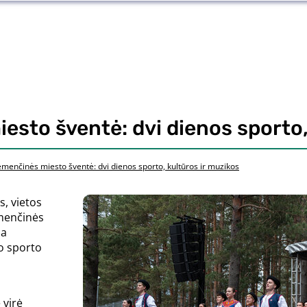
sto šventė: dvi dienos sporto,
menčinės miesto šventė: dvi dienos sporto, kultūros ir muzikos
s, vietos
emenčinės
ma
o sporto
 virė