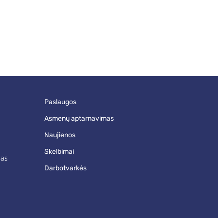
paslaugos
asmenų aptarnavimas
naujienos
skelbimai
mas
darbotvarkės