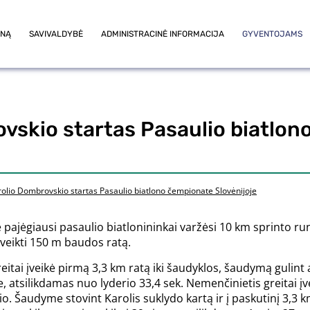
ONĄ
SAVIVALDYBĖ
ADMINISTRACINĖ INFORMACIJA
GYVENTOJAMS
vskio startas Pasaulio biatlo
rolio Dombrovskio startas Pasaulio biatlono čempionate Slovėnijoje
 pajėgiausi pasaulio biatlonininkai varžėsi 10 km sprinto ru
 įveikti 150 m baudos ratą.
i įveikė pirmą 3,3 km ratą iki šaudyklos, šaudymą gulint atlik
toje, atsilikdamas nuo lyderio 33,4 sek. Nemenčinietis greitai
io. Šaudyme stovint Karolis suklydo kartą ir į paskutinį 3,3 km