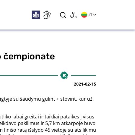
LT
no čempionate
2021-02-15
ngtyje su šaudymu gulint + stovint, kur už
o labai greitai ir taikliai pataikęs į visus
 įveikdavo pakilimus ir 5,7 km atkarpoje buvo
 finišo ratą išslydo 45 vietoje su atsilikimu