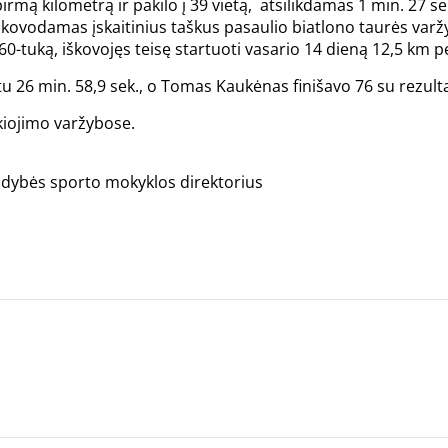
 pirmą kilometrą ir pakilo į 39 vietą, atsilikdamas 1 min. 27 se
je, iškovodamas įskaitinius taškus pasaulio biatlono taurės v
P 60-tuką, iškovojęs teisę startuoti vasario 14 dieną 12,5 km 
tu 26 min. 58,9 sek., o Tomas Kaukėnas finišavo 76 su rezulta
kiojimo varžybose.
aldybės sporto mokyklos direktorius