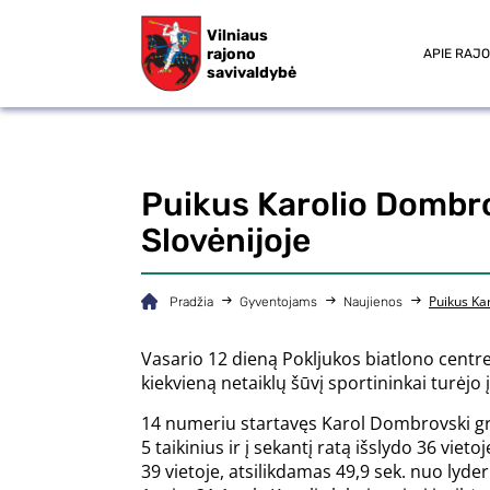
Vilniaus
rajono
APIE RAJ
savivaldybė
Puikus Karolio Dombro
Slovėnijoje
Puikus Ka
Pradžia
Gyventojams
Naujienos
Vasario 12 dieną Pokljukos biatlono centre
kiekvieną netaiklų šūvį sportininkai turėjo
14 numeriu startavęs Karol Dombrovski greita
5 taikinius ir į sekantį ratą išslydo 36 vie
39 vietoje, atsilikdamas 49,9 sek. nuo lyder