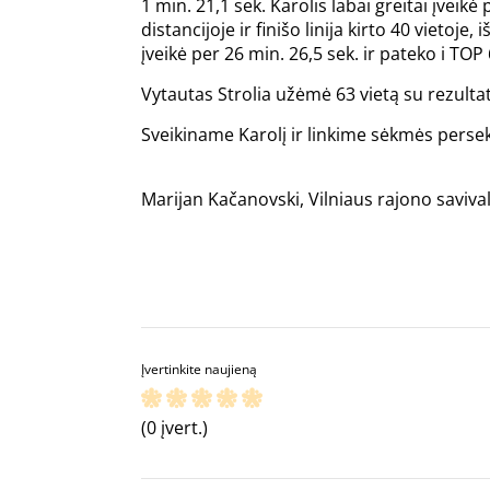
1 min. 21,1 sek. Karolis labai greitai įveikė
distancijoje ir finišo linija kirto 40 vieto
įveikė per 26 min. 26,5 sek. ir pateko i TO
Vytautas Strolia užėmė 63 vietą su rezulta
Sveikiname Karolį ir linkime sėkmės perse
Marijan Kačanovski, Vilniaus rajono saviv
Įvertinkite naujieną
(0 įvert.)