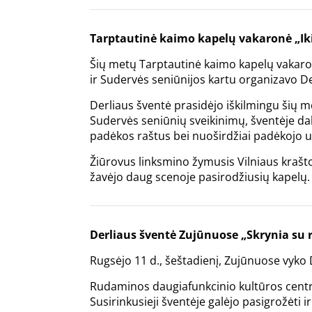
Tarptautinė kaimo kapelų vakaronė „Iki 
Šių metų Tarptautinė kaimo kapelų vakaron
ir Sudervės seniūnijos kartu organizavo De
Derliaus šventė prasidėjo iškilmingu šių me
Sudervės seniūnių sveikinimų, šventėje dal
padėkos raštus bei nuoširdžiai padėkojo u
Žiūrovus linksmino žymusis Vilniaus krašto
žavėjo daug scenoje pasirodžiusių kapelų.
Derliaus šventė Zujūnuose „Skrynia su
Rugsėjo 11 d., šeštadienį, Zujūnuose vyko
Rudaminos daugiafunkcinio kultūros centro 
Susirinkusieji šventėje galėjo pasigrožėti 