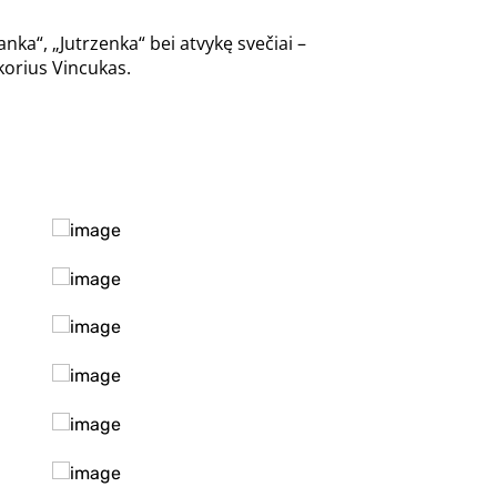
ka“, „Jutrzenka“ bei atvykę svečiai –
korius Vincukas.