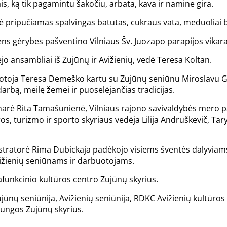
ais, ką tik pagamintu šakočiu, arbata, kava ir namine gira.
kė pripučiamas spalvingas batutas, cukraus vata, meduoliai b
ns gėrybes pašventino Vilniaus Šv. Juozapo parapijos vikaras
o ansambliai iš Zujūnų ir Avižienių, vedė Teresa Koltan.
otoja Teresa Demeško kartu su Zujūnų seniūnu Miroslavu Ga
arbą, meilę žemei ir puoselėjančias tradicijas.
 narė Rita Tamašunienė, Vilniaus rajono savivaldybės mero
s, turizmo ir sporto skyriaus vedėja Lilija Andruškevič, Tary
stratorė Rima Dubickaja padėkojo visiems šventės dalyviam
vižienių seniūnams ir darbuotojams.
funkcinio kultūros centro Zujūnų skyrius.
ujūnų seniūnija, Avižienių seniūnija, RDKC Avižienių kultūro
ungos Zujūnų skyrius.