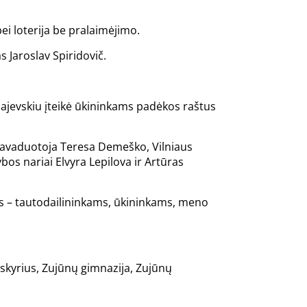
ei loterija be pralaimėjimo.
 Jaroslav Spiridovič.
jevskiu įteikė ūkininkams padėkos raštus
 pavaduotoja Teresa Demeško, Vilniaus
bos nariai Elvyra Lepilova ir Artūras
s – tautodailininkams, ūkininkams, meno
s skyrius, Zujūnų gimnazija, Zujūnų