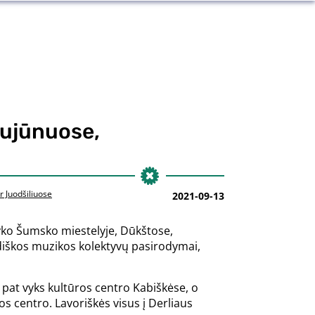
Zujūnuose,
 Juodšiliuose
2021-09-13
 vyko Šumsko miestelyje, Dūkštose,
udiškos muzikos kolektyvų pasirodymai,
p pat vyks kultūros centro Kabiškėse, o
os centro. Lavoriškės visus į Derliaus