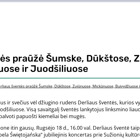
tės praūžė Šumske, Dūkštose, 
ose ir Juodšiliuose
rliaus šventės praūžė Šumske, Dūkštose, Zujūnuose, Mickūnuose, Buivydžiuose ir
ojus ir svečius vėl džiugino rudens Derliaus šventės, kurios
dšiliuose. Visą savaitgalį šventės lankytojus linksmino lia
palvoti papuošti kiemeliai bei mugės.
jone itin gausų. Rugsėjo 18 d., 16.00 val. Derliaus šventė tai
pela Świętojańska“ jubiliejinis koncertas prie Sužionių kultūr