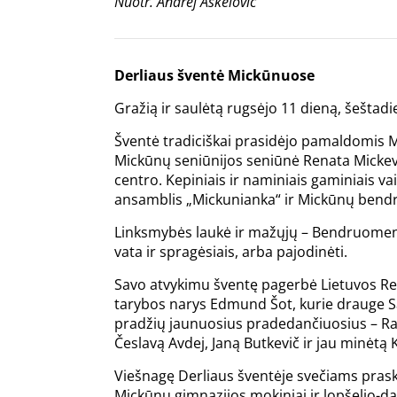
Nuotr. Andrej Aškelovič
Derliaus šventė Mickūnuose
Gražią ir saulėtą rugsėjo 11 dieną, šeštad
Šventė tradiciškai prasidėjo pamaldomis 
Mickūnų seniūnijos seniūnė Renata Mickevi
centro. Kepiniais ir naminiais gaminiais va
ansamblis „Mickunianka“ ir Mickūnų ben
Linksmybės laukė ir mažųjų – Bendruomenės 
vata ir spragėsiais, arba pajodinėti.
Savo atvykimu šventę pagerbė Lietuvos Res
tarybos narys Edmund Šot, kurie drauge S
pradžių jaunuosius pradedančiuosius – Raim
Česlavą Avdej, Janą Butkevič ir jau minėtą K
Viešnagę Derliaus šventėje svečiams praska
Mickūnų gimnazijos mokiniai ir lopšelio-dar