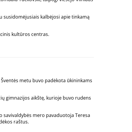
su susidomėjusiais kalbėjosi apie tinkamą
inis kultūros centras.
os. Šventės metu buvo padėkota ūkininkams
žių gimnazijos aikštę, kurioje buvo rudens
jono savivaldybės mero pavaduotoja Teresa
dėkos raštus.