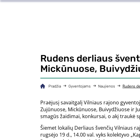
Rudens derliaus šven
Mickūnuose, Buivydžiu
Rudens de
Pradžia
Gyventojams
Naujienos
Praėjusį savaitgalį Vilniaus rajono gyvent
Zujūnuose, Mickūnuose, Buivydžiuose ir Juo
smagūs žaidimai, konkursai, o akį traukė s
Šiemet lokalių Derliaus švenčių Vilniaus ra
rugsėjo 19 d., 14.00 val. vyks kolektyvo „Ka