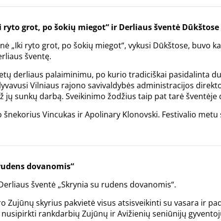
ryto grot, po šokių miegot“ ir Derliaus šventė Dūkštose
ė „Iki ryto grot, po šokių miegot“, vykusi Dūkštose, buvo k
rliaus šventę.
tų derliaus palaiminimu, po kurio tradiciškai pasidalinta du
yvavusi Vilniaus rajono savivaldybės administracijos direkt
ž jų sunkų darbą. Sveikinimo žodžius taip pat tarė šventėj
 šnekorius Vincukas ir Apolinary Klonovski. Festivalio metu
 rudens dovanomis“
 Derliaus šventė „Skrynia su rudens dovanomis“.
Zujūnų skyrius pakvietė visus atsisveikinti su vasara ir pa
ir nusipirkti rankdarbių Zujūnų ir Avižienių seniūnijų gyvent