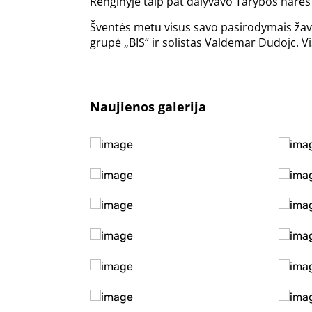
Renginyje taip pat dalyvavo Tarybos narės 
Šventės metu visus savo pasirodymais žavėj
grupė „BIS“ ir solistas Valdemar Dudojc. V
Naujienos galerija