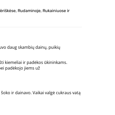
Vėriškėse, Rudaminoje, Rukainiuose ir
uvo daug skambių dainų, puikių
ti kiemeliai ir padėkos ūkininkams.
bei padėkojo jiems už
 šoko ir dainavo. Vaikai valgė cukraus vatą