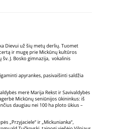
a Dievui už šių metų derlių. Tuomet
ncertą ir mugę prie Mickūnų kultūros
 šv. J. Bosko gimnazija, vokalinis
gaminti apyrankes, pasivaišinti saldžia
aldybės merė Marija Rekst ir Savivaldybės
gerbė Mickūnų seniūnijos ūkininkus: iš
inčius daugiau nei 100 ha ploto ūkius –
ės „Przyjaciele“ ir „Mickunianka“,
Romuald Tučkovski, taipogi viešėjo Vilniaus