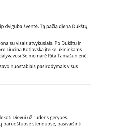
aip dviguba šventė. Tą pačią dieną Dūkštų
ona su visais atvykusiais. Po Dūkštų ir
orė Liucina Kotlovska įteikė ūkininkams
e dalyvavusi Seimo narė Rita Tamašunienė.
 savo nuostabiais pasirodymais visus
dėkoti Dievui už rudens gėrybes.
ojų paruoštuose stenduose, pasivaišinti