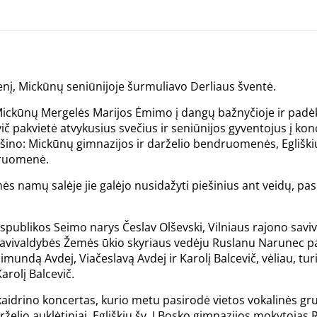
ienį, Mickūnų seniūnijoje šurmuliavo Derliaus šventė.
Mickūnų Mergelės Marijos Ėmimo į dangų bažnyčioje ir padėk
č pakvietė atvykusius svečius ir seniūnijos gyventojus į ko
išino: Mickūnų gimnazijos ir darželio bendruomenės, Egliškių
druomenė.
namų salėje jie galėjo nusidažyti piešinius ant veidų, pasi
publikos Seimo narys Česlav Olševski, Vilniaus rajono saviv
avivaldybės Žemės ūkio skyriaus vedėju Ruslanu Narunec pa
undą Avdej, Viačeslavą Avdej ir Karolį Balcevič, vėliau, tur
arolį Balcevič.
idrino koncertas, kurio metu pasirodė vietos vokalinės grup
želio auklėtiniai, Egliškių šv. J.Bosko gimnazijos mokytojas 