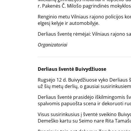
r. Pakenės Č. Milošo pagrindinės mokyklos
Renginio metu Vilniaus rajono policijos k
elgesį kelyje ir automobilyje.
Derliaus šventę rėmėjai: Vilniaus rajono
Organizatoriai
Derliaus šventė Buivydžiuose
Rugsėjo 12 d. Buivydžiuose vyko Derliaus 
už šių metų derlių, o gausiai susirinkusi
Derliaus šventė prasidėjo iškilmingomis šv
spalvomis papuošta scena ir dekoruoti rud
Visus susirinkusius į šventė sveikino Buiv
Demeško kartu su Seimo nare Rita Tamašun