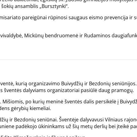
 šokių ansamblis „Bursztynki“.
omisariato pareigūnai rūpinosi saugaus eismo prevencija ir 
 savivaldybė, Mickūnų bendruomenė ir Rudaminos daugiafunkc
šventė, kurią organizavimo Buivydžių ir Bezdonių seniūnij
ems šventės dalyviams organizatoriai pasiūlė daug pramogų.
. Mišiomis, po kurių meninė šventės dalis persikėlė į Buivyd
ens gėrybių kiemeliai.
ydžių ir Bezdonių seniūnai. Šventėje dalyvavusi Vilniaus ra
iene padėkojo ūkininkams už šių metų derlių bei įteikė pa