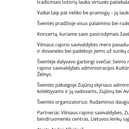
tradiciniais totorių lauko virtuvės patiekal
Vaikai taip pat neliko be pramogų – jų lau
Šventės pradžioje visus palaimino bei rude
Koncertą, kuriame savo pasirodymais žavėj
Vilniaus rajono savivaldybės mero pavadu
ir dovaneles bei padėkojo jiems už sunkų d
Šventėje dalyvavo garbingi svečiai: Seimo
rajono savivaldybės administracijos Kultūro
Želnys.
Šventės pabaigoje Zujūnų skyriaus admini
kolektyvams ir jų vadovams, Zujūnų bei A
Šventės organizatorius: Rudaminos daugia
Partneriai: Vilniaus rajono savivaldybės, Z
bendruomenės centras, Lietuvos lenkų sąj