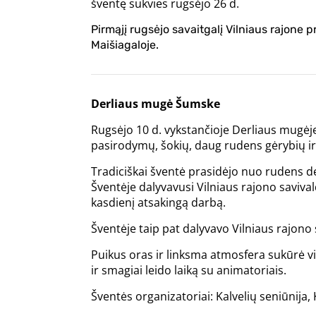
šventę sukvies rugsėjo 26 d.
Pirmąjį rugsėjo savaitgalį Vilniaus rajone
Maišiagaloje.
Derliaus mugė Šumske
Rugsėjo 10 d. vykstančioje Derliaus mugė
pasirodymų, šokių, daug rudens gėrybių i
Tradiciškai šventė prasidėjo nuo rudens d
Šventėje dalyvavusi Vilniaus rajono saviv
kasdienį atsakingą darbą.
Šventėje taip pat dalyvavo Vilniaus rajono
Puikus oras ir linksma atmosfera sukūrė vi
ir smagiai leido laiką su animatoriais.
Šventės organizatoriai: Kalvelių seniūnija, 