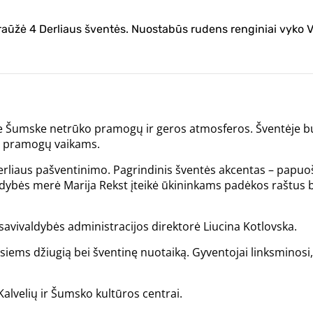
 praūžė 4 Derliaus šventės. Nuostabūs rudens renginiai vyko 
je Šumske netrūko pramogų ir geros atmosferos. Šventėje b
r pramogų vaikams.
erliaus pašventinimo. Pagrindinis šventės akcentas – papuoš
aldybės merė Marija Rekst įteikė ūkininkams padėkos raštus 
 savivaldybės administracijos direktorė Liucina Kotlovska.
siems džiugią bei šventinę nuotaiką. Gyventojai linksminosi,
Kalvelių ir Šumsko kultūros centrai.