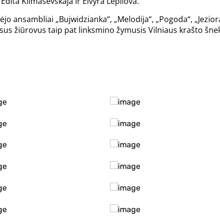
Edita Klimaševskaja ir Elvyra Lepilova.
o ansambliai „Bujwidzianka“, „Melodija“, „Pogoda“, „Jezioran
isus žiūrovus taip pat linksmino žymusis Vilniaus krašto šne