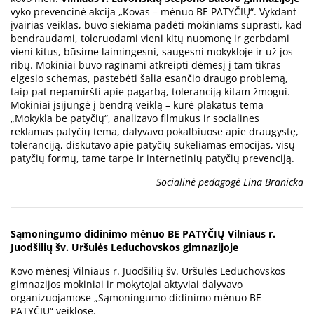
vyko prevencinė akcija „Kovas – mėnuo BE PATYČIŲ“. Vykdant
įvairias veiklas, buvo siekiama padėti mokiniams suprasti, kad
bendraudami, toleruodami vieni kitų nuomonę ir gerbdami
vieni kitus, būsime laimingesni, saugesni mokykloje ir už jos
ribų. Mokiniai buvo raginami atkreipti dėmesį į tam tikras
elgesio schemas, pastebėti šalia esančio draugo problemą,
taip pat nepamiršti apie pagarbą, toleranciją kitam žmogui.
Mokiniai įsijungė į bendrą veiklą – kūrė plakatus tema
„Mokykla be patyčių“, analizavo filmukus ir socialines
reklamas patyčių tema, dalyvavo pokalbiuose apie draugystę,
toleranciją, diskutavo apie patyčių sukeliamas emocijas, visų
patyčių formų, tame tarpe ir internetinių patyčių prevenciją.
Socialinė pedagogė Lina Branicka
Sąmoningumo didinimo mėnuo BE PATYČIŲ Vilniaus r.
Juodšilių šv. Uršulės Leduchovskos gimnazijoje
Kovo mėnesį Vilniaus r. Juodšilių šv. Uršulės Leduchovskos
gimnazijos mokiniai ir mokytojai aktyviai dalyvavo
organizuojamose „Sąmoningumo didinimo mėnuo BE
PATYČIŲ“ veiklose.