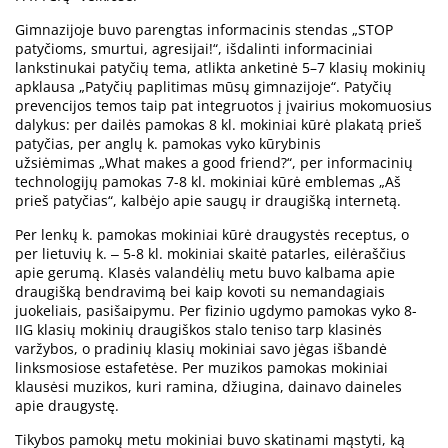
Gimnazijoje buvo parengtas informacinis stendas „STOP
patyčioms, smurtui, agresijai!“, išdalinti informaciniai
lankstinukai patyčių tema, atlikta anketinė 5–7 klasių mokinių
apklausa „Patyčių paplitimas mūsų gimnazijoje“. Patyčių
prevencijos temos taip pat integruotos į įvairius mokomuosius
dalykus: per dailės pamokas 8 kl. mokiniai kūrė plakatą prieš
patyčias, per anglų k. pamokas vyko kūrybinis
užsiėmimas „What makes a good friend?“, per informacinių
technologijų pamokas 7-8 kl. mokiniai kūrė emblemas „Aš
prieš patyčias“, kalbėjo apie saugų ir draugišką internetą.
Per lenkų k. pamokas mokiniai kūrė draugystės receptus, o
per lietuvių k. ‒ 5-8 kl. mokiniai skaitė patarles, eilėraščius
apie gerumą. Klasės valandėlių metu buvo kalbama apie
draugišką bendravimą bei kaip kovoti su nemandagiais
juokeliais, pasišaipymu. Per fizinio ugdymo pamokas vyko 8-
IIG klasių mokinių draugiškos stalo teniso tarp klasinės
varžybos, o pradinių klasių mokiniai savo jėgas išbandė
linksmosiose estafetėse. Per muzikos pamokas mokiniai
klausėsi muzikos, kuri ramina, džiugina, dainavo daineles
apie draugystę.
Tikybos pamokų metu mokiniai buvo skatinami mąstyti, ką