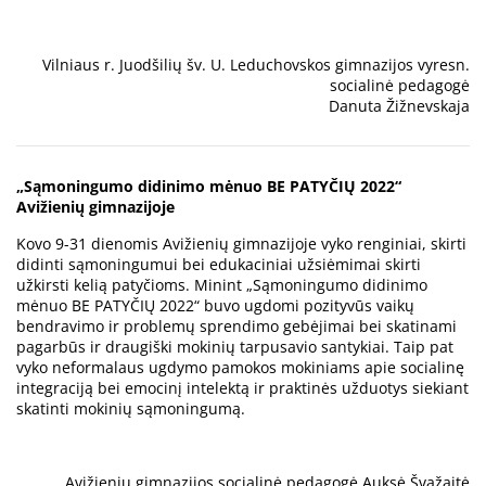
Vilniaus r. Juodšilių šv. U. Leduchovskos gimnazijos vyresn.
socialinė pedagogė
Danuta Žižnevskaja
„Sąmoningumo didinimo mėnuo BE PATYČIŲ 2022“
Avižienių gimnazijoje
Kovo 9-31 dienomis Avižienių gimnazijoje vyko renginiai, skirti
didinti sąmoningumui bei edukaciniai užsiėmimai skirti
užkirsti kelią patyčioms. Minint „Sąmoningumo didinimo
mėnuo BE PATYČIŲ 2022“ buvo ugdomi pozityvūs vaikų
bendravimo ir problemų sprendimo gebėjimai bei skatinami
pagarbūs ir draugiški mokinių tarpusavio santykiai. Taip pat
vyko neformalaus ugdymo pamokos mokiniams apie socialinę
integraciją bei emocinį intelektą ir praktinės užduotys siekiant
skatinti mokinių sąmoningumą.
Avižienių gimnazijos socialinė pedagogė Auksė Švažaitė