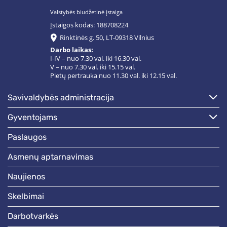
Valstybės biudžetinė įstaiga
Įstaigos kodas: 188708224
Rinktinės g. 50, LT-09318 Vilnius
Darbo laikas:
I-IV – nuo 7.30 val. iki 16.30 val.
V – nuo 7.30 val. iki 15.15 val.
Pietų pertrauka nuo 11.30 val. iki 12.15 val.
savivaldybės administracija
gyventojams
paslaugos
asmenų aptarnavimas
naujienos
skelbimai
darbotvarkės