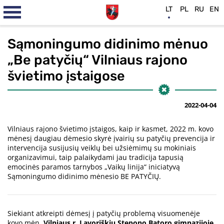
LT
PL
RU
EN
Sąmoningumo didinimo mėnuo
„Be patyčių“ Vilniaus rajono
švietimo įstaigose
2022-04-04
Vilniaus rajono švietimo įstaigos, kaip ir kasmet, 2022 m. kovo
mėnesį daugiau dėmesio skyrė įvairių su patyčių prevencija ir
intervencija susijusių veiklų bei užsiėmimų su mokiniais
organizavimui, taip palaikydami jau tradicija tapusią
emocinės paramos tarnybos „Vaikų linija“ iniciatyvą
Sąmoningumo didinimo mėnesio BE PATYČIŲ.
Siekiant atkreipti dėmesį į patyčių problemą visuomenėje
kovo mėn.
Vilniaus r. Lavoriškių Stepono Batoro gimnazijoje