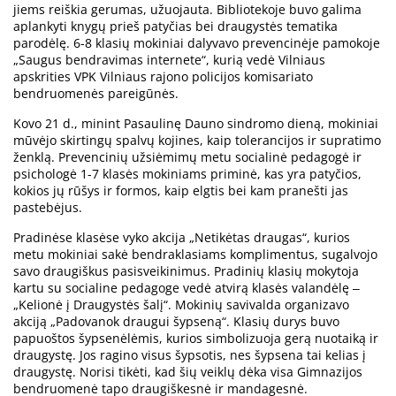
jiems reiškia gerumas, užuojauta. Bibliotekoje buvo galima
aplankyti knygų prieš patyčias bei draugystės tematika
parodėlę. 6-8 klasių mokiniai dalyvavo prevencinėje pamokoje
„Saugus bendravimas internete“, kurią vedė Vilniaus
apskrities VPK Vilniaus rajono policijos komisariato
bendruomenės pareigūnės.
Kovo 21 d., minint Pasaulinę Dauno sindromo dieną, mokiniai
mūvėjo skirtingų spalvų kojines, kaip tolerancijos ir supratimo
ženklą. Prevencinių užsiėmimų metu socialinė pedagogė ir
psichologė 1-7 klasės mokiniams priminė, kas yra patyčios,
kokios jų rūšys ir formos, kaip elgtis bei kam pranešti jas
pastebėjus.
Pradinėse klasėse vyko akcija „Netikėtas draugas“, kurios
metu mokiniai sakė bendraklasiams komplimentus, sugalvojo
savo draugiškus pasisveikinimus. Pradinių klasių mokytoja
kartu su socialine pedagoge vedė atvirą klasės valandėlę ‒
„Kelionė į Draugystės šalį“. Mokinių savivalda organizavo
akciją „Padovanok draugui šypseną“. Klasių durys buvo
papuoštos šypsenėlėmis, kurios simbolizuoja gerą nuotaiką ir
draugystę. Jos ragino visus šypsotis, nes šypsena tai kelias į
draugystę. Norisi tikėti, kad šių veiklų dėka visa Gimnazijos
bendruomenė tapo draugiškesnė ir mandagesnė.