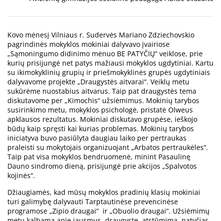
Kovo mėnesį Vilniaus r. Sudervės Mariano Zdziechovskio
pagrindinės mokyklos mokiniai dalyvavo įvairiose
„Sąmoningumo didinimo mėnuo BE PATYČIŲ“ veiklose, prie
kurių prisijungė net patys mažiausi mokyklos ugdytiniai. Kartu
su ikimokyklinių grupių ir priešmokyklinės grupės ugdytiniais
dalyvavome projekte „Draugystės aitvarai“. Veiklų metu
sukūrėme nuostabius aitvarus. Taip pat draugystės tema
diskutavome per „Kimochis“ užsiėmimus. Mokinių tarybos
susirinkimo metu, mokyklos psichologė, pristatė Olweus
apklausos rezultatus. Mokiniai diskutavo grupėse, ieškojo
būdų kaip spręsti kai kurias problemas. Mokinių tarybos
iniciatyva buvo pasiūlyta daugiau laiko per pertraukas
praleisti su mokytojais organizuojant „Arbatos pertraukėles“.
Taip pat visa mokyklos bendruomenė, minint Pasaulinę
Dauno sindromo dieną, prisijungė prie akcijos „Spalvotos
kojinės“.
Džiaugiamės, kad mūsų mokyklos pradinių klasių mokiniai
turi galimybę dalyvauti Tarptautinėse prevencinėse
programose „Zipio draugai“ ir „Obuolio draugai“. Užsiėmimų
metu kalbama apie jausmus, draugystę, atstūmimą, patyčias,