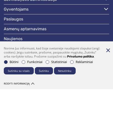
gyventojams
paslaugos
asmenų aptarnavimas
naujienos
skelbimai
Norime Jus informuoti, kad šioje svetainėje naudojami slapukai (angl.
cookies). Jeigu sutinkate, prašome, paspauskite mygtuką „Sutinku“
arba naršykite toliau. Prašome susipažinti su
.
Privatumo politika
darbotvarkės
Būtini
Funkciniai
Statistiniai
Reklaminiai
Sutinku su visais
Sutinku
Nesutinku
Bendraukime
(0 5)  275 1990
vrsa@vrsa.lt
RODYTI INFORMACIJĄ
Facebook
Youtube
Prenumerata
Parašykite mums
© 2026 Visos teisės saugomos. Sprendimas:
UAB "Fresh Media"