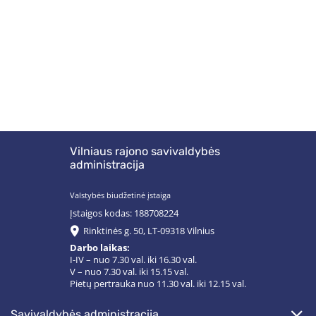
Vilniaus rajono savivaldybės
administracija
Valstybės biudžetinė įstaiga
Įstaigos kodas: 188708224
Rinktinės g. 50, LT-09318 Vilnius
Darbo laikas:
I-IV – nuo 7.30 val. iki 16.30 val.
V – nuo 7.30 val. iki 15.15 val.
Pietų pertrauka nuo 11.30 val. iki 12.15 val.
savivaldybės administracija