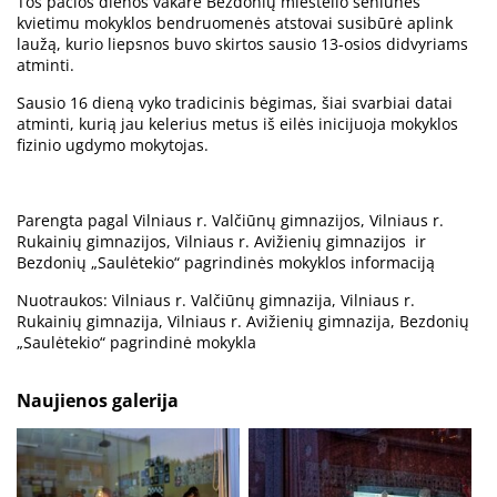
Tos pačios dienos vakare Bezdonių miestelio seniūnės
kvietimu mokyklos bendruomenės atstovai susibūrė aplink
laužą, kurio liepsnos buvo skirtos sausio 13-osios didvyriams
atminti.
Sausio 16 dieną vyko tradicinis bėgimas, šiai svarbiai datai
atminti, kurią jau kelerius metus iš eilės inicijuoja mokyklos
fizinio ugdymo mokytojas.
Parengta pagal Vilniaus r. Valčiūnų gimnazijos, Vilniaus r.
Rukainių gimnazijos, Vilniaus r. Avižienių gimnazijos ir
Bezdonių „Saulėtekio“ pagrindinės mokyklos informaciją
Nuotraukos: Vilniaus r. Valčiūnų gimnazija, Vilniaus r.
Rukainių gimnazija, Vilniaus r. Avižienių gimnazija, Bezdonių
„Saulėtekio“ pagrindinė mokykla
Naujienos galerija