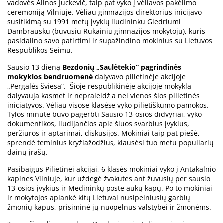
vadovės Alinos Juckevič, taip pat vyko į vėliavos pakėlimo
ceremoniją Vilniuje. Vėliau gimnazijos direktorius inicijavo
susitikimą su 1991 metų įvykių liudininku Giedriumi
Dambrausku (buvusiu Rukainių gimnazijos mokytoju), kuris
pasidalino savo patirtimi ir supažindino mokinius su Lietuvos
Respublikos Seimu.
Sausio 13 dieną
Bezdonių „Saulėtekio“ pagrindinės
mokyklos bendruomenė
dalyvavo pilietinėje akcijoje
„Pergalės šviesa“. Šioje respublikinėje akcijoje mokykla
dalyvauja kasmet ir nepraleidžia nei vienos šios pilietinės
iniciatyvos. Vėliau visose klasėse vyko pilietiškumo pamokos.
Tylos minute buvo pagerbti Sausio 13-osios didvyriai, vyko
dokumentikos, liudijančios apie šiuos svarbius įvykius,
peržiūros ir aptarimai, diskusijos. Mokiniai taip pat piešė,
sprendė teminius kryžiažodžius, klausėsi tuo metu populiarių
dainų įrašų.
Pasibaigus Pilietinei akcijai, 6 klasės mokiniai vyko į Antakalnio
kapines Vilniuje, kur uždegė žvakutes ant žuvusių per sausio
13-osios įvykius ir Medininkų poste aukų kapų. Po to mokiniai
ir mokytojos aplankė kitų Lietuvai nusipelniusių garbių
žmonių kapus, prisiminė jų nuopelnus valstybei ir žmonėms.