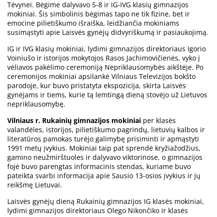
Tėvynei. Bėgime dalyvavo 5-8 ir IG-IVG klasių gimnazijos
mokiniai. Šis simbolinis bėgimas tapo ne tik fizine, bet ir
emocine pilietiškumo išraiška, leidžiančia mokiniams
susimąstyti apie Laisvės gynėjų didvyriškumą ir pasiaukojimą.
IG ir IVG klasių mokiniai, lydimi gimnazijos direktoriaus Igorio
Voiniušo ir istorijos mokytojos Rasos Jachimovičienės, vyko į
vėliavos pakėlimo ceremoniją Nepriklausomybės aikštėje. Po
ceremonijos mokiniai apsilankė Vilniaus Televizijos bokšto
parodoje, kur buvo pristatyta ekspozicija, skirta Laisvės
gynėjams ir tiems, kurie tą lemtingą dieną stovėjo už Lietuvos
nepriklausomybę.
Vilniaus r. Rukainių gimnazijos mokiniai
per klasės
valandėles, istorijos, pilietiškumo pagrindų, lietuvių kalbos ir
literatūros pamokas turėjo galimybę prisiminti ir apmąstyti
1991 metų įvykius. Mokiniai taip pat sprendė kryžiažodžius,
gamino neužmirštuoles ir dalyvavo viktorinose, o gimnazijos
fojė buvo parengtas informacinis stendas, kuriame buvo
pateikta svarbi informacija apie Sausio 13-osios įvykius ir jų
reikšmę Lietuvai.
Laisvės gynėjų dieną Rukainių gimnazijos IG klasės mokiniai,
lydimi gimnazijos direktoriaus Olego Nikončiko ir klasės