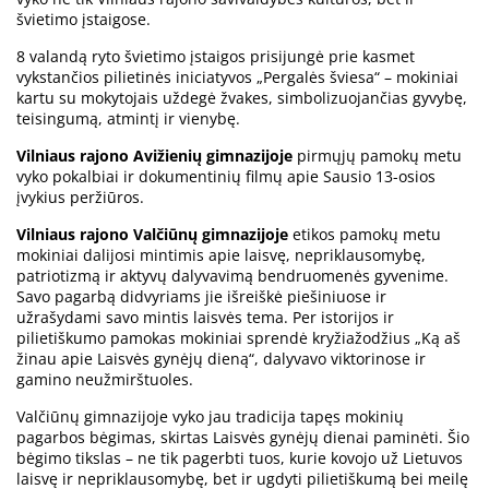
švietimo įstaigose.
8 valandą ryto švietimo įstaigos prisijungė prie kasmet
vykstančios pilietinės iniciatyvos „Pergalės šviesa“ – mokiniai
kartu su mokytojais uždegė žvakes, simbolizuojančias gyvybę,
teisingumą, atmintį ir vienybę.
Vilniaus rajono Avižienių gimnazijoje
pirmųjų pamokų metu
vyko pokalbiai ir dokumentinių filmų apie Sausio 13-osios
įvykius peržiūros.
Vilniaus rajono Valčiūnų gimnazijoje
etikos pamokų metu
mokiniai dalijosi mintimis apie laisvę, nepriklausomybę,
patriotizmą ir aktyvų dalyvavimą bendruomenės gyvenime.
Savo pagarbą didvyriams jie išreiškė piešiniuose ir
užrašydami savo mintis laisvės tema. Per istorijos ir
pilietiškumo pamokas mokiniai sprendė kryžiažodžius „Ką aš
žinau apie Laisvės gynėjų dieną“, dalyvavo viktorinose ir
gamino neužmirštuoles.
Valčiūnų gimnazijoje vyko jau tradicija tapęs mokinių
pagarbos bėgimas, skirtas Laisvės gynėjų dienai paminėti. Šio
bėgimo tikslas – ne tik pagerbti tuos, kurie kovojo už Lietuvos
laisvę ir nepriklausomybę, bet ir ugdyti pilietiškumą bei meilę