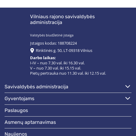
Vilniaus rajono savivaldybės
administracija
Valstybės biudžetinė įstaiga
Įstaigos kodas: 188708224
Rinktinės g. 50, LT-09318 Vilnius
Darbo laikas:
I-IV – nuo 7.30 val. iki 16.30 val.
V – nuo 7.30 val. iki 15.15 val.
Pietų pertrauka nuo 11.30 val. iki 12.15 val.
savivaldybės administracija
gyventojams
paslaugos
asmenų aptarnavimas
naujienos