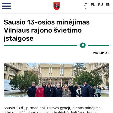
LT
PL
RU
EN
Sausio 13-osios minėjimas
Vilniaus rajono švietimo
įstaigose
2025-01-15
Sausio 13 d., pirmadienį, Laisvės gynėjų dienos minėjimai
vyko ne tik Vilniaus rajono savivaldybės kultūros, bet ir