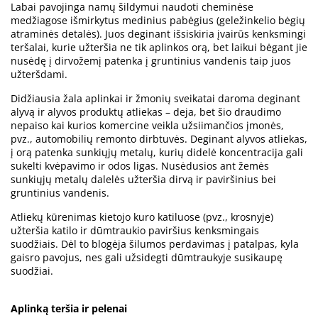
Labai pavojinga namų šildymui naudoti cheminėse
medžiagose išmirkytus medinius pabėgius (geležinkelio bėgių
atraminės detalės). Juos deginant išsiskiria įvairūs kenksmingi
teršalai, kurie užteršia ne tik aplinkos orą, bet laikui bėgant jie
nusėdę į dirvožemį patenka į gruntinius vandenis taip juos
užteršdami.
Didžiausia žala aplinkai ir žmonių sveikatai daroma deginant
alyvą ir alyvos produktų atliekas – deja, bet šio draudimo
nepaiso kai kurios komercine veikla užsiimančios įmonės,
pvz., automobilių remonto dirbtuvės. Deginant alyvos atliekas,
į orą patenka sunkiųjų metalų, kurių didelė koncentracija gali
sukelti kvėpavimo ir odos ligas. Nusėdusios ant žemės
sunkiųjų metalų dalelės užteršia dirvą ir paviršinius bei
gruntinius vandenis.
Atliekų kūrenimas kietojo kuro katiluose (pvz., krosnyje)
užteršia katilo ir dūmtraukio paviršius kenksmingais
suodžiais. Dėl to blogėja šilumos perdavimas į patalpas, kyla
gaisro pavojus, nes gali užsidegti dūmtraukyje susikaupę
suodžiai.
Aplinką teršia ir pelenai