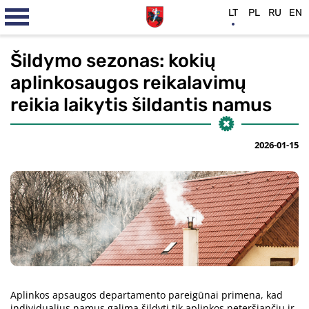
LT
PL
RU
EN
Šildymo sezonas: kokių
aplinkosaugos reikalavimų
reikia laikytis šildantis namus
2026-01-15
Aplinkos apsaugos departamento pareigūnai primena, kad
individualius namus galima šildyti tik aplinkos neteršiančiu ir