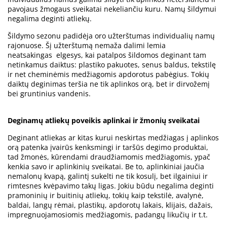
pavojaus žmogaus sveikatai nekeliančiu kuru. Namų šildymui
negalima deginti atliekų.
Šildymo sezonu padidėja oro užterštumas individualių namų
rajonuose. Šį užterštumą nemaža dalimi lemia
neatsakingas elgesys, kai patalpos šildomos deginant tam
netinkamus daiktus: plastiko pakuotes, senus baldus, tekstilę
ir net cheminėmis medžiagomis apdorotus pabėgius. Tokių
daiktų deginimas teršia ne tik aplinkos orą, bet ir dirvožemį
bei gruntinius vandenis.
Deginamų atliekų poveikis aplinkai ir žmonių sveikatai
Deginant atliekas ar kitas kurui neskirtas medžiagas į aplinkos
orą patenka įvairūs kenksmingi ir taršūs degimo produktai,
tad žmonės, kūrendami draudžiamomis medžiagomis, ypač
kenkia savo ir aplinkinių sveikatai. Be to, aplinkiniai jaučia
nemalonų kvapą, galintį sukelti ne tik kosulį, bet ilgainiui ir
rimtesnes kvėpavimo takų ligas. Jokiu būdu negalima deginti
pramoninių ir buitinių atliekų, tokių kaip tekstilė, avalynė,
baldai, langų rėmai, plastikų, apdorotų lakais, klijais, dažais,
impregnuojamosiomis medžiagomis, padangų likučių ir t.t.