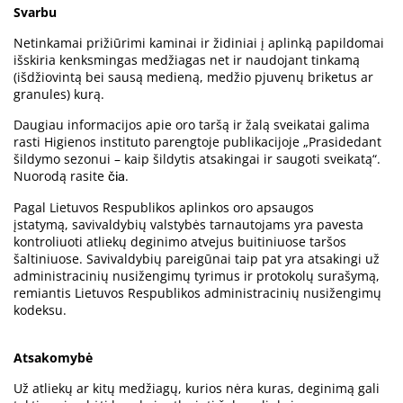
Svarbu
Netinkamai prižiūrimi kaminai ir židiniai į aplinką papildomai
išskiria kenksmingas medžiagas net ir naudojant tinkamą
(išdžiovintą bei sausą medieną, medžio pjuvenų briketus ar
granules) kurą.
Daugiau informacijos apie oro taršą ir žalą sveikatai galima
rasti Higienos instituto parengtoje publikacijoje „Prasidedant
šildymo sezonui – kaip šildytis atsakingai ir saugoti sveikatą“.
Nuorodą rasite
.
čia
Pagal Lietuvos Respublikos aplinkos oro apsaugos
įstatymą, savivaldybių valstybės tarnautojams yra pavesta
kontroliuoti atliekų deginimo atvejus buitiniuose taršos
šaltiniuose. Savivaldybių pareigūnai taip pat yra atsakingi už
administracinių nusižengimų tyrimus ir protokolų surašymą,
remiantis Lietuvos Respublikos administracinių nusižengimų
kodeksu.
Atsakomybė
Už atliekų ar kitų medžiagų, kurios nėra kuras, deginimą gali