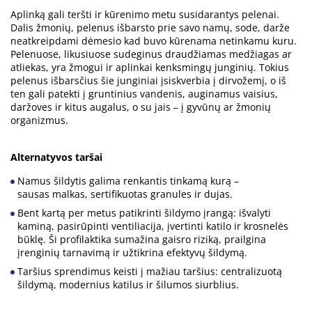
Aplinką gali teršti ir kūrenimo metu susidarantys pelenai.
Dalis žmonių, pelenus išbarsto prie savo namų, sode, darže
neatkreipdami dėmesio kad buvo kūrenama netinkamu kuru.
Pelenuose, likusiuose sudeginus draudžiamas medžiagas ar
atliekas, yra žmogui ir aplinkai kenksmingų junginių. Tokius
pelenus išbarsčius šie junginiai įsiskverbia į dirvožemį, o iš
ten gali patekti į gruntinius vandenis, auginamus vaisius,
daržoves ir kitus augalus, o su jais – į gyvūnų ar žmonių
organizmus.
Alternatyvos taršai
Namus šildytis galima renkantis tinkamą kurą –
sausas malkas, sertifikuotas granules ir dujas.
Bent kartą per metus patikrinti šildymo įrangą: išvalyti
kaminą, pasirūpinti ventiliacija, įvertinti katilo ir krosnelės
būklę. Ši profilaktika sumažina gaisro riziką, prailgina
įrenginių tarnavimą ir užtikrina efektyvų šildymą.
Taršius sprendimus keisti į mažiau taršius: centralizuotą
šildymą, modernius katilus ir šilumos siurblius.