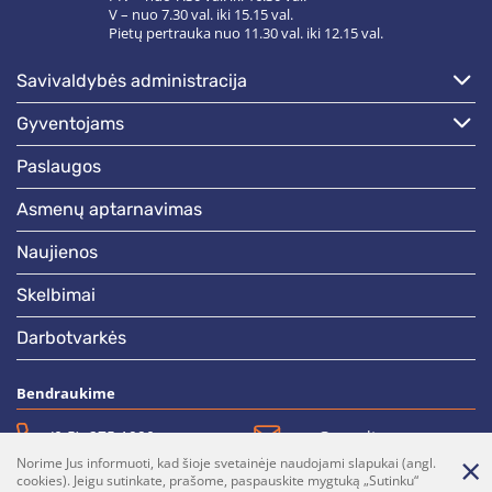
V – nuo 7.30 val. iki 15.15 val.
Pietų pertrauka nuo 11.30 val. iki 12.15 val.
savivaldybės administracija
gyventojams
paslaugos
asmenų aptarnavimas
naujienos
skelbimai
darbotvarkės
Bendraukime
(0 5)  275 1990
vrsa@vrsa.lt
Norime Jus informuoti, kad šioje svetainėje naudojami slapukai (angl.
Facebook
Youtube
cookies). Jeigu sutinkate, prašome, paspauskite mygtuką „Sutinku“