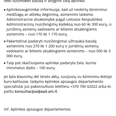
tekti susimokėti baudą ir atlyginti žalą aplinkai.
Aplinkosaugininkai informuoja, kad už neskirtų kūrenimui
medžiagų ar atliekų deginimą, asmenims taikoma
Administracinė atsakomybė pagal Lietuvos Respublikos
Administracinių nusižengimų kodeksą nuo 60 iki 300 eurų, o
juridinių asmenų vadovams ar kitiems atsakingiems
asmenims – nuo 170 iki 1 170 eurų.
Pakartotinai padaryti nusižengimai užtraukia baudą
asmenims nuo 270 iki 1 200 eurų ir juridinių asmenų
vadovams ar kitiems atsakingiems asmenims – nuo 500 iki 3
000 eurų.
Taip pat skaičiuojama aplinkai padaryta žala, kurios
minimalus dydis – 100 eurų.
Jei kyla klausimų dėl teisės aktų, susijusių su kūrenimu kietojo
kuro katiluose, taikymo Aplinkos apsaugos departamento
specialistai jus pakonsultuos telefonu +370 700 02022 arba el.
paštu
.
konsultacijos@aad.am.lt
Inf. Aplinkos apsaugos departamentas