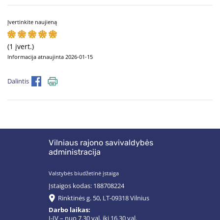
Įvertinkite naujieną
(1 įvert.)
Informacija atnaujinta 2026-01-15
Dalintis
Vilniaus rajono savivaldybės
administracija
Valstybės biudžetinė įstaiga
Įstaigos kodas: 188708224
Rinktinės g. 50, LT-09318 Vilnius
Darbo laikas:
I-IV – nuo 7.30 val. iki 16.30 val.