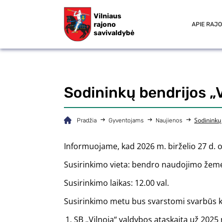
Vilniaus
rajono
APIE RAJ
savivaldybė
Sodininkų bendrijos „V
Sodininkų 
Pradžia
Gyventojams
Naujienos
Informuojame, kad 2026 m. birželio 27 d. or
Susirinkimo vieta: bendro naudojimo žemės 
Susirinkimo laikas: 12.00 val.
Susirinkimo metu bus svarstomi svarbūs k
SB „Vilnoja“ valdybos ataskaita už 2025