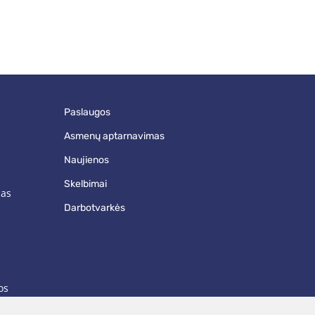
paslaugos
asmenų aptarnavimas
naujienos
skelbimai
mas
darbotvarkės
os