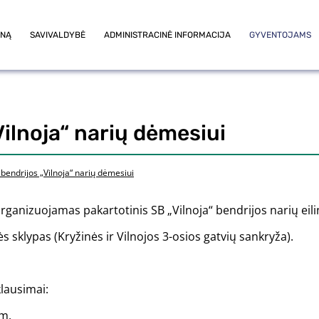
ONĄ
SAVIVALDYBĖ
ADMINISTRACINĖ INFORMACIJA
GYVENTOJAMS
ilnoja“ narių dėmesiui
bendrijos „Vilnoja“ narių dėmesiui
ganizuojamas pakartotinis SB „Vilnoja“ bendrijos narių eilin
sklypas (Kryžinės ir Vilnojos 3-osios gatvių sankryža).
lausimai:
 m.