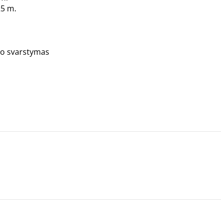
25 m.
io svarstymas