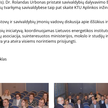
is). Dr. Rolandas Urbonas pristatė savivaldybių dalyvavimo
ų tvarkymą savivaldybėse taip pat skaitė KTU Aplinkos inžiner
tovų ir savivaldybių įmonių vadovų diskusija apie iššūkius i
ybių iniciatyvą, koordinuojamas Lietuvos energetikos instituto
ų asociacija, suinteresuotos ministerijos, mokslo ir studijų in
 yra atvira visiems norintiems prisijungti.
nklas