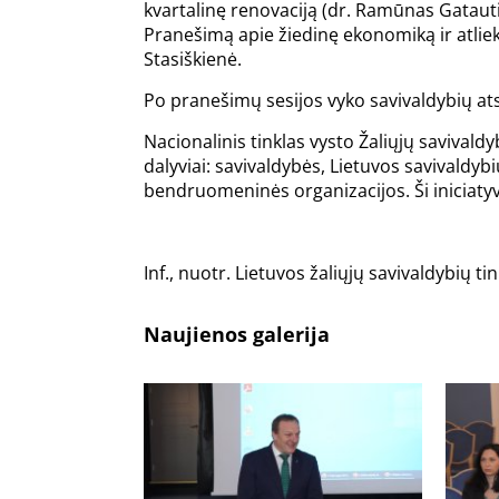
kvartalinę renovaciją (dr. Ramūnas Gataut
Pranešimą apie žiedinę ekonomiką ir atliek
Stasiškienė.
Po pranešimų sesijos vyko savivaldybių ats
Nacionalinis tinklas vysto Žaliųjų savivald
dalyviai: savivaldybės, Lietuvos savivaldybi
bendruomeninės organizacijos. Ši iniciatyva
Inf., nuotr. Lietuvos žaliųjų savivaldybių ti
Naujienos galerija