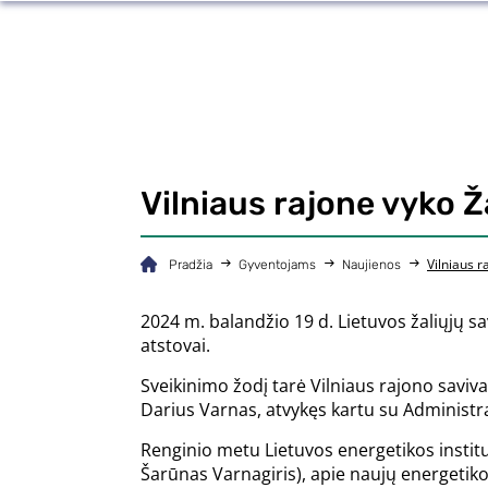
Vilniaus rajone vyko Ž
Vilniaus r
Pradžia
Gyventojams
Naujienos
2024 m. balandžio 19 d. Lietuvos žaliųjų sa
atstovai.
Sveikinimo žodį tarė Vilniaus rajono savi
Darius Varnas, atvykęs kartu su Administra
Renginio metu Lietuvos energetikos institu
Šarūnas Varnagiris), apie naujų energetiko