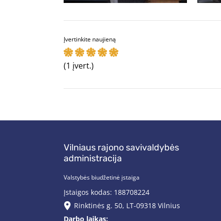
Įvertinkite naujieną
(1 įvert.)
Vilniaus rajono savivaldybės
administracija
Valstybės biudžetinė įstaiga
Įstaigos kodas: 188708224
Rinktinės g. 50, LT-09318 Vilnius
Darbo laikas: