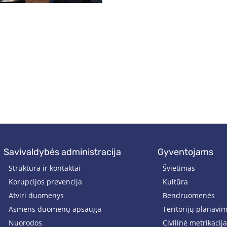
savivaldybės administracija
gyventojams
Struktūra ir kontaktai
Švietimas
Korupcijos prevencija
Kultūra
Atviri duomenys
Bendruomenės
Asmens duomenų apsauga
Teritorijų planavi
Nuorodos
Civilinė metrikacija