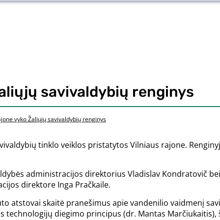
aliųjų savivaldybių renginys
ajone vyko Žaliųjų savivaldybių renginys
vivaldybių tinklo veiklos pristatytos Vilniaus rajone. Renginy
valdybės administracijos direktorius Vladislav Kondratovič 
cijos direktore Inga Pračkaile.
to atstovai skaitė pranešimus apie vandenilio vaidmenį savi
s technologijų diegimo principus (dr. Mantas Marčiukaitis), 