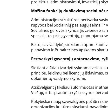
projektus, administravimui, Investicijų sky
Mažina funkcijų dubliavimą socialinės r
Administracijos struktūros pertvarka savival
rūpybos bei Socialinių paslaugų šeimai ir 
Socialinės gerovės skyrius. Jis „vienose ran
specialistus prie gyventojų, planuojama se
Be to, savivaldybė, siekdama optimizuoti ve
planavimo ir Buhalterinės apskaitos skyriu
Pertvarkyti gyventojų aptarnavimo, ryš
Siekiant aiškiau įvardyti vykdomą veiklą, 
principu, leidimų bei licencijų išdavimas, 
dokumentų valdymo skyriumi.
Atsižvelgiant į tiksliau suformuotas ir atn
Viešųjų ir tarptautinių ryšių skyrius perv
Kokybiškai naują savivaldybės požiūrį į sa
organizacijos kultūros skyriumi, pavadinima