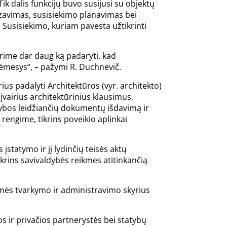
Tik dalis funkcijų buvo susijusi su objektų
zavimas, susisiekimo planavimas bei
į Susisiekimo, kuriam pavesta užtikrinti
Turime dar daug ką padaryti, kad
dėmesys“, – pažymi R. Duchnevič.
rius padalyti Architektūros (vyr. architekto)
 įvairius architektūrinius klausimus,
tybos leidžiančių dokumentų išdavimą ir
 rengime, tikrins poveikio aplinkai
įstatymo ir jį lydinčių teisės aktų
krins savivaldybės reikmes atitinkančią
Žemės tvarkymo ir administravimo skyrius
os ir privačios partnerystės bei statybų