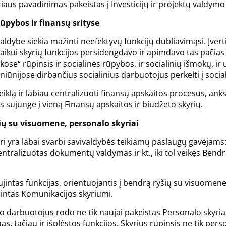
riaus pavadinimas pakeistas į Investicijų ir projektų valdymo 
ūpybos ir finansų srityse
dybė siekia mažinti neefektyvų funkcijų dubliavimąsi. Įvertin
vaikui skyrių funkcijos persidengdavo ir apimdavo tas pačias
kose“ rūpinsis ir socialinės rūpybos, ir socialinių išmokų, ir
niūnijose dirbančius socialinius darbuotojus perkelti į socia
iklą ir labiau centralizuoti finansų apskaitos procesus, ank
s sujungė į vieną Finansų apskaitos ir biudžeto skyrių.
ių su visuomene, personalo skyriai
kuri yra labai svarbi savivaldybės teikiamų paslaugų gavėja
centralizuotas dokumentų valdymas ir kt., iki tol veikęs Bend
aujintas funkcijas, orientuojantis į bendrą ryšių su visuome
adintas Komunikacijos skyriumi.
vo darbuotojus rodo ne tik naujai pakeistas Personalo skyria
s, tačiau ir išplėstos funkcijos. Skyrius rūpinsis ne tik per