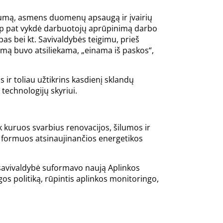
ugumą, asmens duomenų apsaugą ir įvairių
taip pat vykdė darbuotojų aprūpinimą darbo
as bei kt. Savivaldybės teigimu, prieš
ugumą buvo atsiliekama, „einama iš paskos“,
s ir toliau užtikrins kasdienį sklandų
technologijų skyriui.
tik kuruos svarbius renovacijos, šilumos ir
r formuos atsinaujinančios energetikos
, savivaldybė suformavo naują Aplinkos
os politiką, rūpintis aplinkos monitoringo,