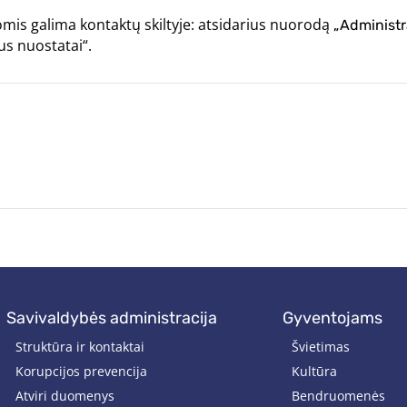
omis galima kontaktų skiltyje: atsidarius nuorodą
„Administra
us nuostatai“.
savivaldybės administracija
gyventojams
Struktūra ir kontaktai
Švietimas
Korupcijos prevencija
Kultūra
Atviri duomenys
Bendruomenės