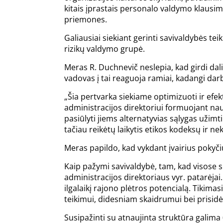
kitais įprastais personalo valdymo klausim
priemones.
Galiausiai siekiant gerinti savivaldybės te
rizikų valdymo grupė.
Meras R. Duchnevič neslepia, kad girdi dali
vadovas į tai reaguoja ramiai, kadangi darb
„Šia pertvarka siekiame optimizuoti ir efek
administracijos direktoriui formuojant naują
pasiūlyti jiems alternatyvias sąlygas užimti
tačiau reikėtų laikytis etikos kodeksų ir n
Meras papildo, kad vykdant įvairius pokyčiu
Kaip pažymi savivaldybė, tam, kad visose sri
administracijos direktoriaus vyr. patarėjai
ilgalaikį rajono plėtros potencialą. Tikim
teikimui, didesniam skaidrumui bei prisidė
Susipažinti su atnaujinta struktūra galima