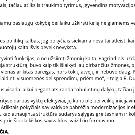
ais, tačiau atliks įsitraukimo tyrimus, įgyvendins motyvacij
ikiamų paslaugų kokybę bei laiku užkirsti kelią neigiamiems v
es politikų kalbas, jog pokyčiais siekiama neva tai atleisti k
uotojų kaita išvis beveik nevyksta.
tyvinti funkcijas, o ne užsiimti žmonių kaita. Pagrindinis už
 struktūrą, buvo kaip tik išlaikyti jau dirbančius žmones, o j
 vienas ar kitas pareigas, nors tokių atvejų ir nebuvo daug. P
eklaidinti visuomenės dėl sprendimų priėmimo“, – teigia R. D
s visada laikui bėgant atsiranda tobulintinų dalykų, tačiau jų
tyse darbas vyktų efektyviai, jų kontrolę bei veiklų inicijavi
. Atliktais pokyčiais savivaldybė pabrėžia modernizacijos ir 
asi, kad atnaujinta struktūra sudarys sąlygas greitesniam i
s prie šiuolaikiškos savivaldos įvaizdžio formavimo.
.
ČIA