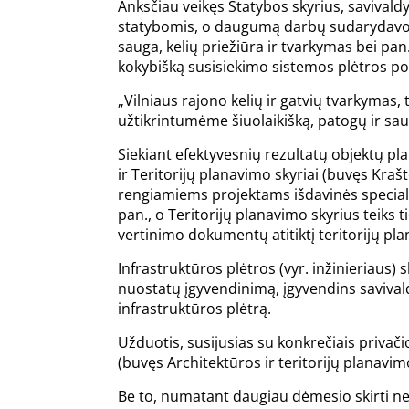
Anksčiau veikęs Statybos skyrius, savivaldyb
statybomis, o daugumą darbų sudarydavo k
sauga, kelių priežiūra ir tvarkymas bei pan
kokybišką susisiekimo sistemos plėtros pol
„Vilniaus rajono kelių ir gatvių tvarkymas,
užtikrintumėme šiuolaikišką, patogų ir sa
Siekiant efektyvesnių rezultatų objektų plan
ir Teritorijų planavimo skyriai (buvęs Krašt
rengiamiems projektams išdavinės speciali
pan., o Teritorijų planavimo skyrius teiks t
vertinimo dokumentų atitiktį teritorijų p
Infrastruktūros plėtros (vyr. inžinieriaus) 
nuostatų įgyvendinimą, įgyvendins savivald
infrastruktūros plėtrą.
Užduotis, susijusias su konkrečiais privač
(buvęs Architektūros ir teritorijų planavim
Be to, numatant daugiau dėmesio skirti ne ti