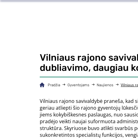
Vilniaus rajono saviv
dubliavimo, daugiau 
Vilniaus 
Pradžia
Gyventojams
Naujienos
Vilniaus rajono savivaldybė praneša, kad s
geriau atliepti šio rajono gyventojų lūkesčiu
jiems kokybiškesnes paslaugas, nuo sausio
pradėjo veikti naujai suformuota administ
struktūra. Skyriuose buvo atlikti svarbūs p
sukonkretintos specialistų funkcijos, veng