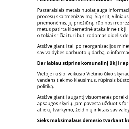
Pastaraisiais metais nuolat auga informac
procesų skaitmenizavimą. Šią sritį Vilniau
priemonėmis, jų priežiūrą, rūpinosi reprez
metus patirta kibernetinė ataka ir ne tik j
o tokiai sričiai turi būti rodomas didelis d
Atsižvelgiant į tai, po reorganizacijos minė
savivaldybės darbuotojų darbą, o informaci
Dar labiau stiprins komunalinį ūkį ir a
Vietoje iki šiol veikusio Vietinio ūkio skyri
vandens tiekimo klausimus, rūpinsis būsto 
politiką.
Atsižvelgiant į augantį visuomenės poreikį
apsaugos skyrių. Jam pavesta užduotis form
atliekų tvarkymo, želdinių ir kitais savivald
Sieks maksimalaus dėmesio tvarkant kel