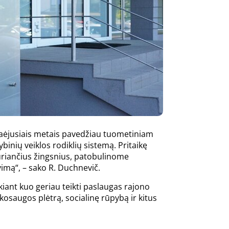
praėjusiais metais pavedžiau tuometiniam
binių veiklos rodiklių sistemą. Pritaikę
riančius žingsnius, patobulinome
imą“, – sako R. Duchnevič.
iant kuo geriau teikti paslaugas rajono
nkosaugos plėtrą, socialinę rūpybą ir kitus