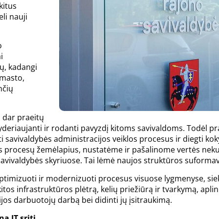
kitus
eli nauji
o
i
nų, kadangi
 masto,
nčių
 dar praeitų
lyderiaujanti ir rodanti pavyzdį kitoms savivaldoms. Todėl 
i savivaldybės administracijos veiklos procesus ir diegti koky
s procesų žemėlapius, nustatėme ir pašalinome vertės neku
savivaldybės skyriuose. Tai lėmė naujos struktūros suformav
optimizuoti ir modernizuoti procesus visuose lygmenyse, siek
itos infrastruktūros plėtrą, kelių priežiūrą ir tvarkymą, apli
jos darbuotojų darbą bei didinti jų įsitraukimą.
a IT sritį