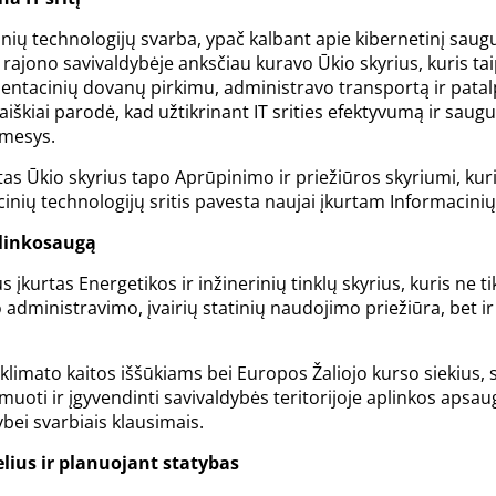
inių technologijų svarba, ypač kalbant apie kibernetinį sa
s rajono savivaldybėje anksčiau kuravo Ūkio skyrius, kuris 
entacinių dovanų pirkimu, administravo transportą ir patalp
i, aiškiai parodė, kad užtikrinant IT srities efektyvumą ir sa
ėmesys.
tas Ūkio skyrius tapo Aprūpinimo ir priežiūros skyriumi, kuri
nių technologijų sritis pavesta naujai įkurtam Informacinių 
plinkosaugą
aus įkurtas Energetikos ir inžinerinių tinklų skyrius, kuris ne 
administravimo, įvairių statinių naudojimo priežiūra, bet i
 klimato kaitos iššūkiams bei Europos Žaliojo kurso siekius
uoti ir įgyvendinti savivaldybės teritorijoje aplinkos apsaug
ybei svarbiais klausimais.
ius ir planuojant statybas