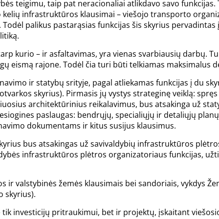
ės teigimu, taip pat neracionaliai atlikdavo savo funkcijas. 
elių infrastruktūros klausimai – viešojo transporto organi
. Todėl palikus pastarąsias funkcijas šis skyrius pervadintas 
itiką.
 tarp kurio – ir asfaltavimas, yra vienas svarbiausių darbų. 
ugų eismą rajone. Todėl čia turi būti telkiamas maksimalus 
avimo ir statybų srityje, pagal atliekamas funkcijas į du sky
otvarkos skyrius). Pirmasis jų vystys strateginę veiklą: spręs
uosius architektūrinius reikalavimus, bus atsakinga už sta
iesiogines paslaugas: bendrųjų, specialiųjų ir detaliųjų planų
lanavimo dokumentams ir kitus susijus klausimus.
skyrius bus atsakingas už savivaldybių infrastruktūros plėtros 
ybės infrastruktūros plėtros organizatoriaus funkcijas, užti
ios ir valstybinės žemės klausimais bei sandoriais, vykdys 
o skyrius).
k investicijų pritraukimui, bet ir projektų, įskaitant viešosi