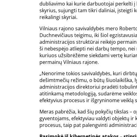
dubliavimo kai kurie darbuotojai perkelti į 
skyrius, sujungti tam tikri daliniai, įsteigti k
reikalingi skyriai.
Vilniaus rajono savivaldybės mero Robert
Duchnevičiaus teigimu, iki šiol egzistavusia
administracijos struktūrai reikėjo permai
ši nebespėjo atliepti nei darbų tempo, nei
kuriuos užsibrėžėme siekdami vertę kuria
permainų Vilniaus rajone.
„Nenorime tokios savivaldybės, kuri dirbtų
dešimtmečių režimu, o būtų šiuolaikiška, 
administracijos direktoriui pradėti tobulint
atitinkamą metodologiją, sudarėme veiklo
efektyvius procesus ir išgryninome veiklą 
Meras pabrėžia, kad šių pokyčių tikslas – 
gyventojams, efektyviau valdyti objektų ir k
procesus, taip pat palengvinti administraci
Pasimokė iš kibernetinės atakos – stiprin