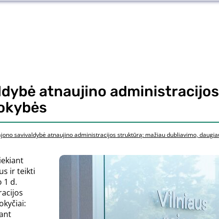
aldybė atnaujino administracijo
kokybės
rajono savivaldybė atnaujino administracijos struktūrą: mažiau dubliavimo, daugi
iekiant
s ir teikti
 1 d.
racijos
okyčiai:
iant