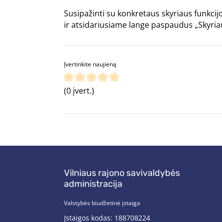
Susipažinti su konkretaus skyriaus funkcij
ir atsidariusiame lange paspaudus „Skyria
Įvertinkite naujieną
(0 įvert.)
Vilniaus rajono savivaldybės
administracija
Valstybės biudžetinė įstaiga
Įstaigos kodas: 188708224