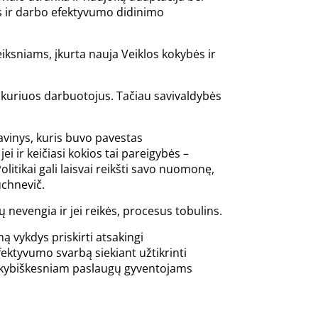
os ir darbo efektyvumo didinimo
eiksniams, įkurta nauja Veiklos kokybės ir
ai kuriuos darbuotojus. Tačiau savivaldybės
davinys, kuris buvo pavestas
ei ir keičiasi kokios tai pareigybės –
olitikai gali laisvai reikšti savo nuomonę,
uchnevič.
 nevengia ir jei reikės, procesus tobulins.
mą vykdys priskirti atsakingi
efektyvumo svarbą siekiant užtikrinti
r kokybiškesniam paslaugų gyventojams