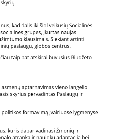
skyrių.
us, kad dalis iki šiol veikusių Socialinės
 socialines grupes, įkurtas naujas
 užimtumo klausimais. Siekiant artinti
linių paslaugų, globos centrus.
sčiau taip pat atskirai buvusius Biudžeto
ms: asmenų aptarnavimas vieno langelio
rasis skyrius pervadintas Paslaugų ir
ne politikos formavimą įvairiuose lygmenyse
us, kuris dabar vadinasi Žmonių ir
sonalo atranka ir naujokų adaptacija bei