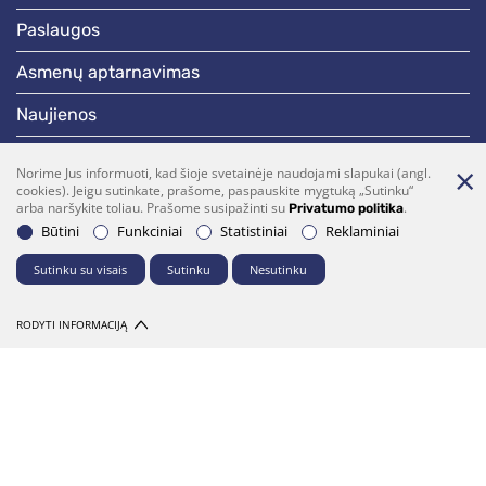
paslaugos
asmenų aptarnavimas
naujienos
skelbimai
Norime Jus informuoti, kad šioje svetainėje naudojami slapukai (angl.
cookies). Jeigu sutinkate, prašome, paspauskite mygtuką „Sutinku“
darbotvarkės
arba naršykite toliau. Prašome susipažinti su
.
Privatumo politika
Būtini
Funkciniai
Statistiniai
Reklaminiai
Bendraukime
Sutinku su visais
Sutinku
Nesutinku
(0 5)  275 1990
vrsa@vrsa.lt
RODYTI INFORMACIJĄ
Facebook
Youtube
Prenumerata
Parašykite mums
© 2026 Visos teisės saugomos. Sprendimas:
UAB "Fresh Media"
Dalintis