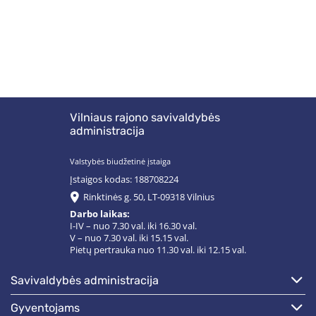
Vilniaus rajono savivaldybės
administracija
Valstybės biudžetinė įstaiga
Įstaigos kodas: 188708224
Rinktinės g. 50, LT-09318 Vilnius
Darbo laikas:
I-IV – nuo 7.30 val. iki 16.30 val.
V – nuo 7.30 val. iki 15.15 val.
Pietų pertrauka nuo 11.30 val. iki 12.15 val.
savivaldybės administracija
gyventojams