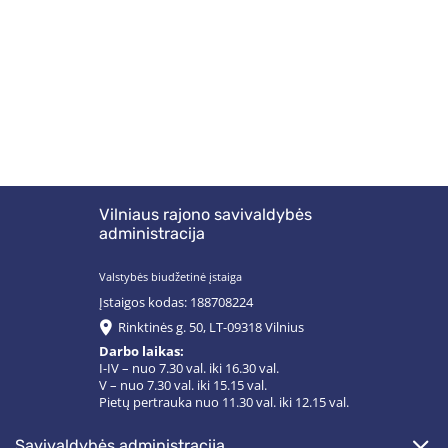
Vilniaus rajono savivaldybės
administracija
Valstybės biudžetinė įstaiga
Įstaigos kodas: 188708224
Rinktinės g. 50, LT-09318 Vilnius
Darbo laikas:
I-IV – nuo 7.30 val. iki 16.30 val.
V – nuo 7.30 val. iki 15.15 val.
Pietų pertrauka nuo 11.30 val. iki 12.15 val.
savivaldybės administracija