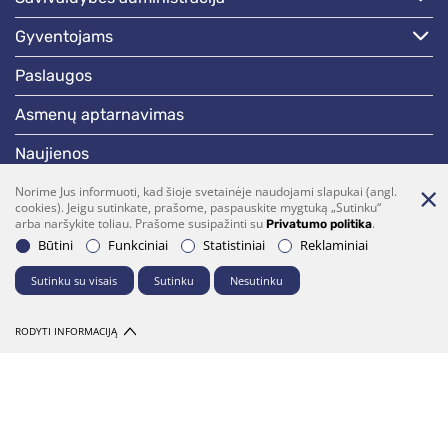
gyventojams
paslaugos
asmenų aptarnavimas
naujienos
skelbimai
Norime Jus informuoti, kad šioje svetainėje naudojami slapukai (angl.
cookies). Jeigu sutinkate, prašome, paspauskite mygtuką „Sutinku“
arba naršykite toliau. Prašome susipažinti su
.
Privatumo politika
darbotvarkės
Būtini
Funkciniai
Statistiniai
Reklaminiai
Sutinku su visais
Sutinku
Nesutinku
Bendraukime
(0 5)  275 1990
vrsa@vrsa.lt
RODYTI INFORMACIJĄ
Facebook
Youtube
Prenumerata
Parašykite mums
© 2026 Visos teisės saugomos. Sprendimas:
UAB "Fresh Media"