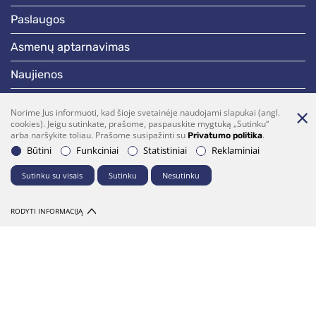
paslaugos
asmenų aptarnavimas
naujienos
skelbimai
Norime Jus informuoti, kad šioje svetainėje naudojami slapukai (angl.
cookies). Jeigu sutinkate, prašome, paspauskite mygtuką „Sutinku“
darbotvarkės
arba naršykite toliau. Prašome susipažinti su
.
Privatumo politika
Būtini
Funkciniai
Statistiniai
Reklaminiai
Bendraukime
Sutinku su visais
Sutinku
Nesutinku
(0 5)  275 1990
vrsa@vrsa.lt
RODYTI INFORMACIJĄ
Facebook
Youtube
Prenumerata
Parašykite mums
© 2026 Visos teisės saugomos. Sprendimas:
UAB "Fresh Media"
Dalintis