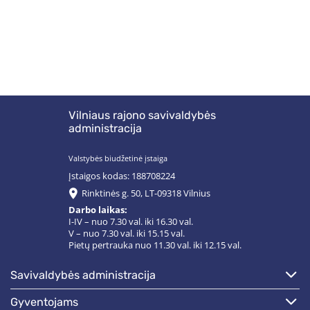
Vilniaus rajono savivaldybės
administracija
Valstybės biudžetinė įstaiga
Įstaigos kodas: 188708224
Rinktinės g. 50, LT-09318 Vilnius
Darbo laikas:
I-IV – nuo 7.30 val. iki 16.30 val.
V – nuo 7.30 val. iki 15.15 val.
Pietų pertrauka nuo 11.30 val. iki 12.15 val.
savivaldybės administracija
gyventojams