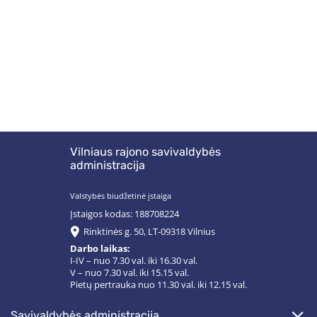
Vilniaus rajono savivaldybės
administracija
Valstybės biudžetinė įstaiga
Įstaigos kodas: 188708224
Rinktinės g. 50, LT-09318 Vilnius
Darbo laikas:
I-IV – nuo 7.30 val. iki 16.30 val.
V – nuo 7.30 val. iki 15.15 val.
Pietų pertrauka nuo 11.30 val. iki 12.15 val.
savivaldybės administracija