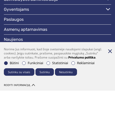
gyventojams
paslaugos
asmenų aptarnavimas
naujienos
skelbimai
Norime Jus informuoti, kad šioje svetainėje naudojami slapukai (angl.
cookies). Jeigu sutinkate, prašome, paspauskite mygtuką „Sutinku“
arba naršykite toliau. Prašome susipažinti su
.
Privatumo politika
darbotvarkės
Būtini
Funkciniai
Statistiniai
Reklaminiai
Sutinku su visais
Sutinku
Nesutinku
Bendraukime
(0 5)  275 1990
vrsa@vrsa.lt
RODYTI INFORMACIJĄ
Facebook
Youtube
Prenumerata
Parašykite mums
© 2026 Visos teisės saugomos. Sprendimas:
UAB "Fresh Media"