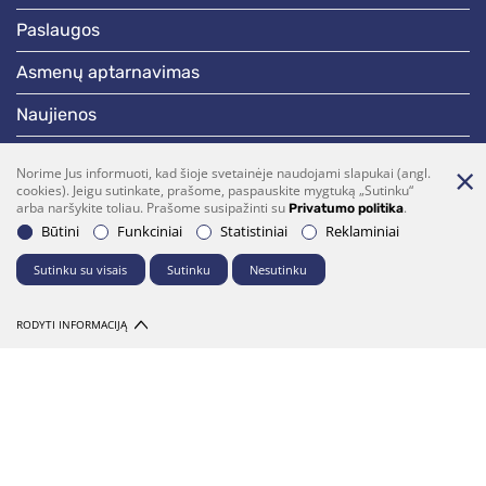
paslaugos
asmenų aptarnavimas
naujienos
skelbimai
Norime Jus informuoti, kad šioje svetainėje naudojami slapukai (angl.
cookies). Jeigu sutinkate, prašome, paspauskite mygtuką „Sutinku“
darbotvarkės
arba naršykite toliau. Prašome susipažinti su
.
Privatumo politika
Būtini
Funkciniai
Statistiniai
Reklaminiai
Bendraukime
Sutinku su visais
Sutinku
Nesutinku
(0 5)  275 1990
vrsa@vrsa.lt
RODYTI INFORMACIJĄ
Facebook
Youtube
Prenumerata
Parašykite mums
© 2026 Visos teisės saugomos. Sprendimas:
UAB "Fresh Media"
Dalintis