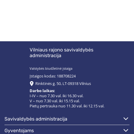
Vilniaus rajono savivaldybės
administracija
Valstybės biudžetinė įstaiga
Įstaigos kodas: 188708224
Rinktinės g. 50, LT-09318 Vilnius
Darbo laikas:
I-IV – nuo 7.30 val. iki 16.30 val.
V – nuo 7.30 val. iki 15.15 val.
Pietų pertrauka nuo 11.30 val. iki 12.15 val.
savivaldybės administracija
gyventojams