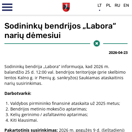
LT
PL
RU
EN
Sodininkų bendrijos „Labora“
narių dėmesiui
2026-04-23
Sodininkų bendrija „Labora“ informuoja, kad 2026 m.
balandžio 25 d. 12:00 val. bendrijos teritorijoje (prie skelbimo
lentos Kalno g. ir Pienių g. sankryžos) šaukiamas ataskaitinis
narių susirinkimas.
Darbotvarkė:
Valdybos pirmininko finansinė ataskaita už 2025 metus;
Bendrijos metinio mokesčio aptarimas;
Kelių gerinimo / asfaltavimo aptarimas;
Kiti klausimai.
Pakartotinis susirinkimas:
2026 m. gegužės 9 d. (šeštadienį)