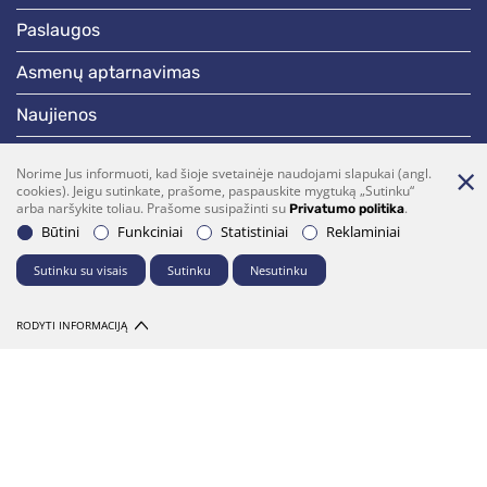
paslaugos
asmenų aptarnavimas
naujienos
skelbimai
Norime Jus informuoti, kad šioje svetainėje naudojami slapukai (angl.
cookies). Jeigu sutinkate, prašome, paspauskite mygtuką „Sutinku“
darbotvarkės
arba naršykite toliau. Prašome susipažinti su
.
Privatumo politika
Būtini
Funkciniai
Statistiniai
Reklaminiai
Bendraukime
Sutinku su visais
Sutinku
Nesutinku
(0 5)  275 1990
vrsa@vrsa.lt
RODYTI INFORMACIJĄ
Facebook
Youtube
Prenumerata
Parašykite mums
© 2026 Visos teisės saugomos. Sprendimas:
UAB "Fresh Media"
Dalintis