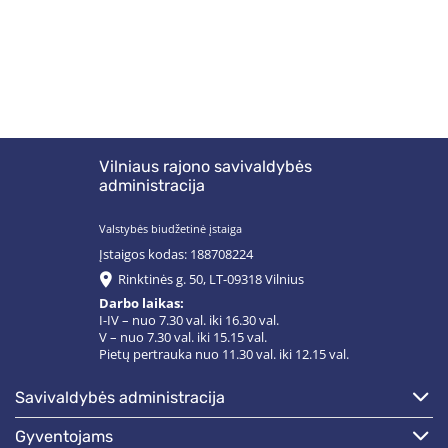
Vilniaus rajono savivaldybės
administracija
Valstybės biudžetinė įstaiga
Įstaigos kodas: 188708224
Rinktinės g. 50, LT-09318 Vilnius
Darbo laikas:
I-IV – nuo 7.30 val. iki 16.30 val.
V – nuo 7.30 val. iki 15.15 val.
Pietų pertrauka nuo 11.30 val. iki 12.15 val.
savivaldybės administracija
gyventojams