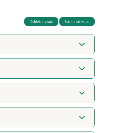
Išskleisti visus
Suskleisti visus