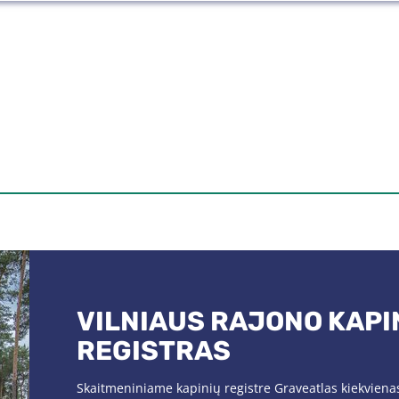
VILNIAUS RAJONO KAPI
REGISTRAS
Skaitmeniniame kapinių registre Graveatlas kiekviena