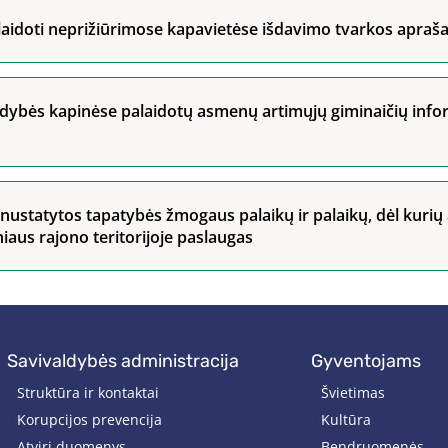
 laidoti neprižiūrimose kapavietėse išdavimo tvarkos apraš
aldybės kapinėse palaidotų asmenų artimųjų giminaičių inf
nustatytos tapatybės žmogaus palaikų ir palaikų, dėl kurių 
iaus rajono teritorijoje paslaugas
savivaldybės administracija
gyventojams
Struktūra ir kontaktai
Švietimas
Korupcijos prevencija
Kultūra
Atviri duomenys
Bendruomenės