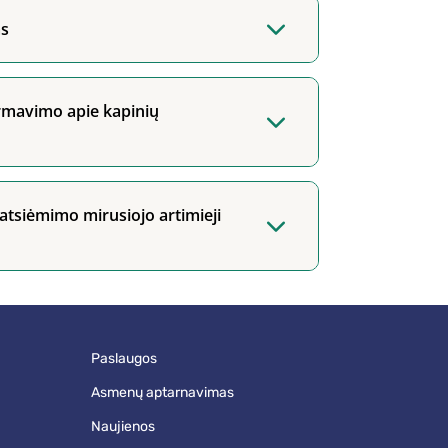
as
ormavimo apie kapinių
atsiėmimo mirusiojo artimieji
paslaugos
asmenų aptarnavimas
naujienos