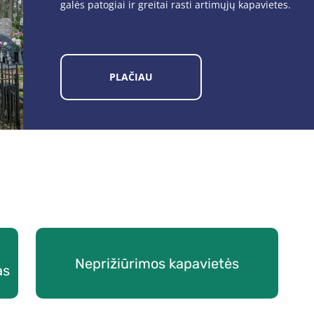
galės patogiai ir greitai rasti artimųjų kapavietes.
PLAČIAU
Neprižiūrimos kapavietės
as