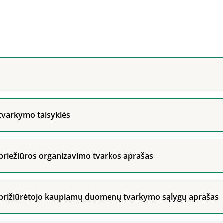
 tvarkymo taisyklės
 priežiūros organizavimo tvarkos aprašas
ų prižiūrėtojo kaupiamų duomenų tvarkymo sąlygų aprašas