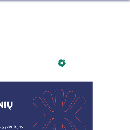
NIŲ
s gyventojas