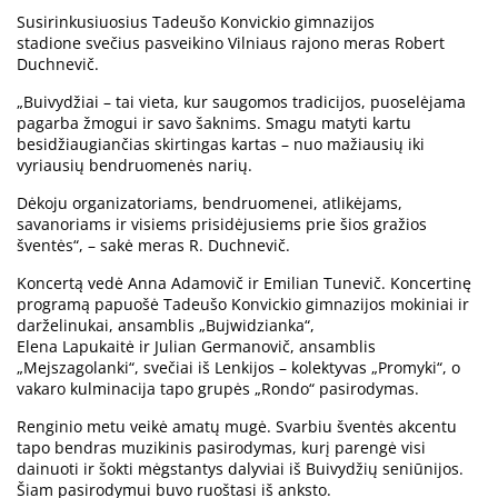
Susirinkusiuosius Tadeušo Konvickio gimnazijos
stadione svečius pasveikino Vilniaus rajono meras Robert
Duchnevič.
„Buivydžiai – tai vieta, kur saugomos tradicijos, puoselėjama
pagarba žmogui ir savo šaknims. Smagu matyti kartu
besidžiaugiančias skirtingas kartas – nuo mažiausių iki
vyriausių bendruomenės narių.
Dėkoju organizatoriams, bendruomenei, atlikėjams,
savanoriams ir visiems prisidėjusiems prie šios gražios
šventės“, – sakė meras R. Duchnevič.
Koncertą vedė Anna Adamovič ir Emilian Tunevič. Koncertinę
programą papuošė Tadeušo Konvickio gimnazijos mokiniai ir
darželinukai, ansamblis „Bujwidzianka“,
Elena Lapukaitė ir Julian Germanovič, ansamblis
„Mejszagolanki“, svečiai iš Lenkijos – kolektyvas „Promyki“, o
vakaro kulminacija tapo grupės „Rondo“ pasirodymas.
Renginio metu veikė amatų mugė. Svarbiu šventės akcentu
tapo bendras muzikinis pasirodymas, kurį parengė visi
dainuoti ir šokti mėgstantys dalyviai iš Buivydžių seniūnijos.
Šiam pasirodymui buvo ruoštasi iš anksto.