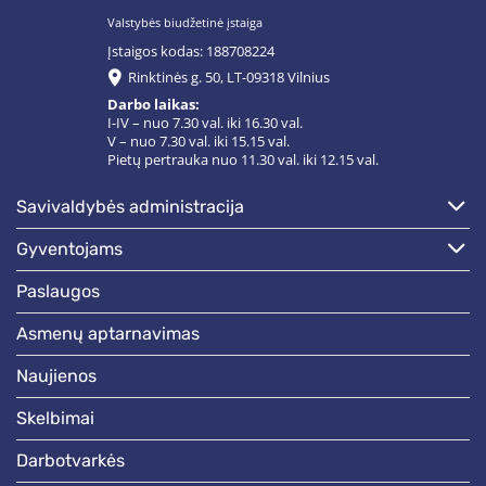
Valstybės biudžetinė įstaiga
Įstaigos kodas: 188708224
Rinktinės g. 50, LT-09318 Vilnius
Darbo laikas:
I-IV – nuo 7.30 val. iki 16.30 val.
V – nuo 7.30 val. iki 15.15 val.
Pietų pertrauka nuo 11.30 val. iki 12.15 val.
savivaldybės administracija
gyventojams
paslaugos
asmenų aptarnavimas
naujienos
skelbimai
darbotvarkės