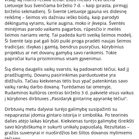
Lietuvoje bus švenčiama birželio 7 d. – kaip įprasta, pirmąjį
birželio sekmadienį. Ši šventė Lietuvoje įgauna vis didesnę
reikšmę – šeimos vis dažniau ieško būdų, kaip parodyti
dėkingumą vyrams, kurie augina, moko ir įkvepia. Šventės
minėjimas parodo vaikams pagarbos, rūpesčio ir meilės
šeimos nariams vertę. Tai padeda kurti sveiką šeimos modelį.
Ši šventė taip pat gali būti puiki proga pradėti naujas šeimos
tradicijas: išvykas į gamtą, bendrus pusryčius, kūrybinius
projektus ar net dovanų gamybą savo rankomis. Tokie
papročiai kuria prisiminimus visam gyvenimui.
Šią dieną daugelis vaikų svarsto, ką padovanoti tėčiui, kad jį
pradžiugintų. Dovanų pasirinkimas parduotuvėse yra
didžiulis. Tačiau kiekvienas tėtis bus ypač patenkintas savo
vaikų rankų darbo dovaną. Turėdamas tai omenyje,
Rudaminos kultūros centras birželio 3 d. pakvietė visus vaikus
į kūrybines dirbtuves „Pasidaryk gintarinę apyrankę tėčiui“.
Dirbtuvių metu dalyviai turėjo galimybę susipažinti su
nepaprastai įdomia gintaro istorija ir simbolika. Po teorinės
dalies atėjo laikas kūrybai. Kiekvienas turėjo galimybę išreikšti
savo kūrybiškumą ir sukurti unikalų papuošalą. Rezultatas –
gražūs suvenyrai ir nuoširdžios bei šiltos dovanos mylimiems
tėčiams.