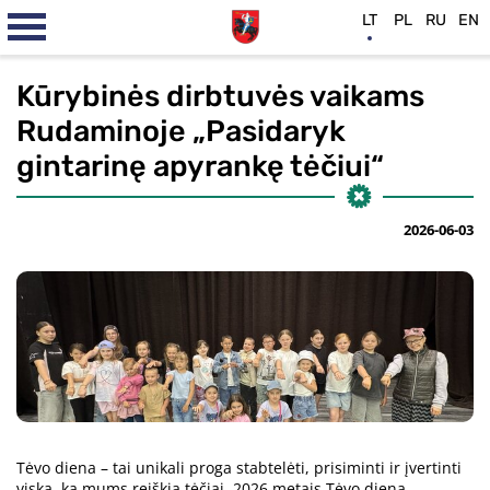
LT
PL
RU
EN
Kūrybinės dirbtuvės vaikams
Rudaminoje „Pasidaryk
gintarinę apyrankę tėčiui“
2026-06-03
Tėvo diena – tai unikali proga stabtelėti, prisiminti ir įvertinti
viską, ką mums reiškia tėčiai. 2026 metais Tėvo diena