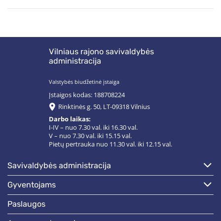
Vilniaus rajono savivaldybės
administracija
Valstybės biudžetinė įstaiga
Įstaigos kodas: 188708224
Rinktinės g. 50, LT-09318 Vilnius
Darbo laikas:
I-IV – nuo 7.30 val. iki 16.30 val.
V – nuo 7.30 val. iki 15.15 val.
Pietų pertrauka nuo 11.30 val. iki 12.15 val.
savivaldybės administracija
gyventojams
paslaugos