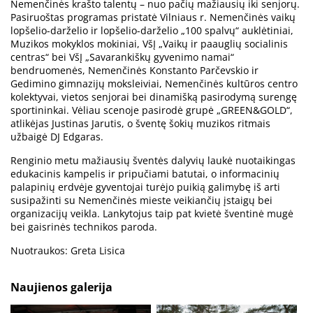
Nemenčinės krašto talentų – nuo pačių mažiausių iki senjorų.
Pasiruoštas programas pristatė Vilniaus r. Nemenčinės vaikų
lopšelio-darželio ir lopšelio-darželio „100 spalvų“ auklėtiniai,
Muzikos mokyklos mokiniai, VšĮ „Vaikų ir paauglių socialinis
centras“ bei VšĮ „Savarankiškų gyvenimo namai“
bendruomenės, Nemenčinės Konstanto Parčevskio ir
Gedimino gimnazijų moksleiviai, Nemenčinės kultūros centro
kolektyvai, vietos senjorai bei dinamišką pasirodymą surengę
sportininkai. Vėliau scenoje pasirodė grupė „GREEN&GOLD“,
atlikėjas Justinas Jarutis, o šventę šokių muzikos ritmais
užbaigė DJ Edgaras.
Renginio metu mažiausių šventės dalyvių laukė nuotaikingas
edukacinis kampelis ir pripučiami batutai, o informacinių
palapinių erdvėje gyventojai turėjo puikią galimybę iš arti
susipažinti su Nemenčinės mieste veikiančių įstaigų bei
organizacijų veikla. Lankytojus taip pat kvietė šventinė mugė
bei gaisrinės technikos paroda.
Nuotraukos: Greta Lisica
Naujienos galerija