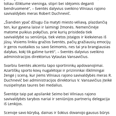
toliau išliktume vieninga, stipri bei idėjomis deganti
bendruomenė“, – šventės dalyvius sveikino Vilniaus rajono
savivaldybės meras Robert Duchnevič.
„Šiandien ypač džiugu čia matyti miesto vėliavą, plazdančią
ten, kur gyvena laisvi ir laimingi žmonės. Nemenčinėje
matome puikius pokyčius, prie kurių prisideda tiek
savivaldybė su seniūnija, tiek vietos įstaigos ir kiekvienas iš
jūsų. Visiems linkiu gražios šventės, pačių gražiausių emocijų
ir geros nuotaikos su savo šeimomis, nes tai yra brangiausias
dalykas, kokį tik galime turėti“, – šventės dalyvius sveikino
administracijos direktorius Vytautas Vansavičius.
Svarbiu šventės akcentu tapo sportininkų apdovanojimai.
Azartiškų sporto kovų nugalėtojai ir prizininkai iškilmingai
žengė į sceną, kur jiems Vilniaus rajono savivaldybės meras R.
Duchnevič bei administracijos direktorius V. Vansavičius įteikė
nusipelnytas taures bei medalius.
Šventėje taip pat apsilankė Seimo bei Vilniaus rajono
savivaldybės tarybos nariai ir seniūnijos partnerių delegacija
iš Lenkijos.
Scenoje savo kūrybą, dainas ir šokius dovanojo gausus būrys