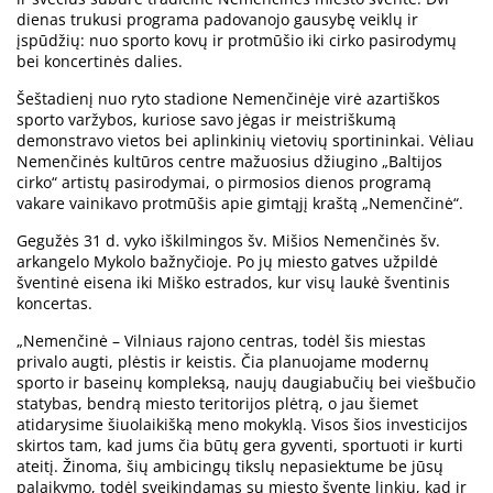
dienas trukusi programa padovanojo gausybę veiklų ir
įspūdžių: nuo sporto kovų ir protmūšio iki cirko pasirodymų
bei koncertinės dalies.
Šeštadienį nuo ryto stadione Nemenčinėje virė azartiškos
sporto varžybos, kuriose savo jėgas ir meistriškumą
demonstravo vietos bei aplinkinių vietovių sportininkai. Vėliau
Nemenčinės kultūros centre mažuosius džiugino „Baltijos
cirko“ artistų pasirodymai, o pirmosios dienos programą
vakare vainikavo protmūšis apie gimtąjį kraštą „Nemenčinė“.
Gegužės 31 d. vyko iškilmingos šv. Mišios Nemenčinės šv.
arkangelo Mykolo bažnyčioje. Po jų miesto gatves užpildė
šventinė eisena iki Miško estrados, kur visų laukė šventinis
koncertas.
„Nemenčinė – Vilniaus rajono centras, todėl šis miestas
privalo augti, plėstis ir keistis. Čia planuojame modernų
sporto ir baseinų kompleksą, naujų daugiabučių bei viešbučio
statybas, bendrą miesto teritorijos plėtrą, o jau šiemet
atidarysime šiuolaikišką meno mokyklą. Visos šios investicijos
skirtos tam, kad jums čia būtų gera gyventi, sportuoti ir kurti
ateitį. Žinoma, šių ambicingų tikslų nepasiektume be jūsų
palaikymo, todėl sveikindamas su miesto švente linkiu, kad ir