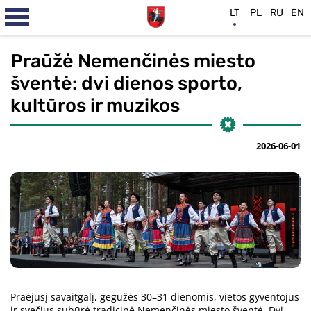
LT
PL
RU
EN
Praūžė Nemenčinės miesto
šventė: dvi dienos sporto,
kultūros ir muzikos
2026-06-01
Praėjusį savaitgalį, gegužės 30–31 dienomis, vietos gyventojus
ir svečius subūrė tradicinė Nemenčinės miesto šventė. Dvi