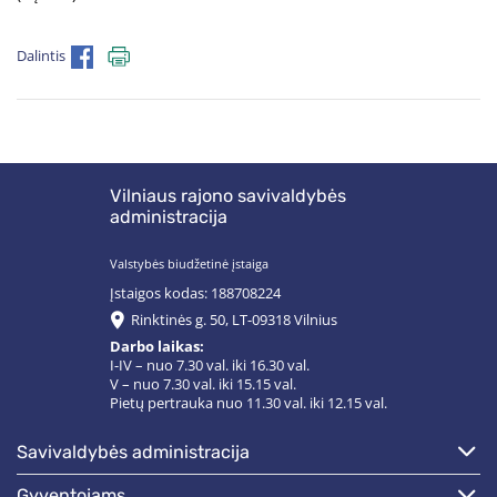
Dalintis
Vilniaus rajono savivaldybės
administracija
Valstybės biudžetinė įstaiga
Įstaigos kodas: 188708224
Rinktinės g. 50, LT-09318 Vilnius
Darbo laikas:
I-IV – nuo 7.30 val. iki 16.30 val.
V – nuo 7.30 val. iki 15.15 val.
Pietų pertrauka nuo 11.30 val. iki 12.15 val.
savivaldybės administracija
gyventojams