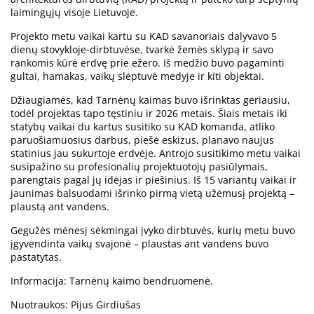
laimingųjų visoje Lietuvoje.
Projekto metu vaikai kartu su KAD savanoriais dalyvavo 5
dienų stovykloje-dirbtuvėse, tvarkė žemės sklypą ir savo
rankomis kūrė erdvę prie ežero. Iš medžio buvo pagaminti
gultai, hamakas, vaikų slėptuvė medyje ir kiti objektai.
Džiaugiamės, kad Tarnėnų kaimas buvo išrinktas geriausiu,
todėl projektas tapo tęstiniu ir 2026 metais. Šiais metais iki
statybų vaikai du kartus susitiko su KAD komanda, atliko
paruošiamuosius darbus, piešė eskizus, planavo naujus
statinius jau sukurtoje erdvėje. Antrojo susitikimo metu vaikai
susipažino su profesionalių projektuotojų pasiūlymais,
parengtais pagal jų idėjas ir piešinius. Iš 15 variantų vaikai ir
jaunimas balsuodami išrinko pirmą vietą užėmusį projektą –
plaustą ant vandens.
Gegužės mėnesį sėkmingai įvyko dirbtuvės, kurių metu buvo
įgyvendinta vaikų svajonė – plaustas ant vandens buvo
pastatytas.
Informacija: Tarnėnų kaimo bendruomenė.
Nuotraukos: Pijus Girdiušas