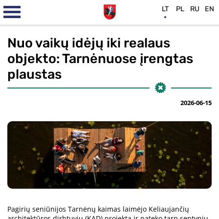
LT
PL
RU
EN
Nuo vaikų idėjų iki realaus
objekto: Tarnėnuose įrengtas
plaustas
2026-06-15
Pagirių seniūnijos Tarnėnų kaimas laimėjo Keliaujančių
architektūros dirbtuvių (KAD) projektą ir pateko tarp septynių