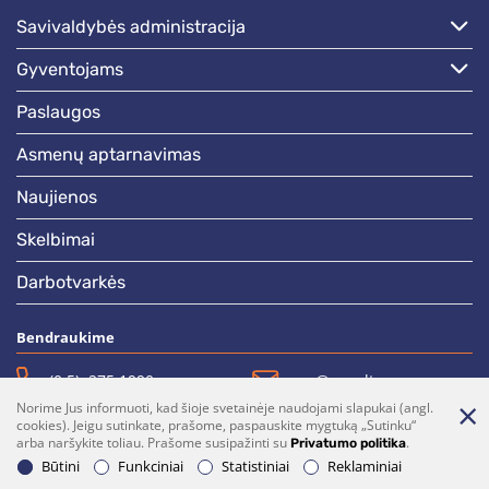
savivaldybės administracija
gyventojams
paslaugos
asmenų aptarnavimas
naujienos
skelbimai
darbotvarkės
Bendraukime
(0 5)  275 1990
vrsa@vrsa.lt
Norime Jus informuoti, kad šioje svetainėje naudojami slapukai (angl.
Facebook
Youtube
cookies). Jeigu sutinkate, prašome, paspauskite mygtuką „Sutinku“
arba naršykite toliau. Prašome susipažinti su
.
Privatumo politika
Prenumerata
Parašykite mums
Būtini
Funkciniai
Statistiniai
Reklaminiai