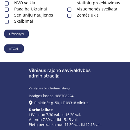
NVO veikla
statinių projektavimas
Pagalba Ukrainai
Visuomenės sveikata
Seniūnijų naujienos
Žemės ūkis
Skelbimai
Užsisakyti
ATGAL
Vilniaus rajono savivaldybės
administracija
Valstybės biudžetinė įstaiga
Įstaigos kodas: 188708224
Rinktinės g. 50, LT-09318 Vilnius
Darbo laikas:
I-IV – nuo 7.30 val. iki 16.30 val.
V – nuo 7.30 val. iki 15.15 val.
Pietų pertrauka nuo 11.30 val. iki 12.15 val.