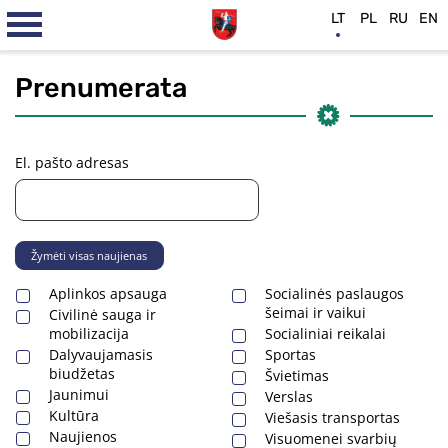
LT
PL
RU
EN
Prenumerata
El. pašto adresas
Žymėti visas naujienas
Aplinkos apsauga
Socialinės paslaugos
šeimai ir vaikui
Civilinė sauga ir
mobilizacija
Socialiniai reikalai
Dalyvaujamasis
Sportas
biudžetas
Švietimas
Jaunimui
Verslas
Kultūra
Viešasis transportas
Naujienos
Visuomenei svarbių