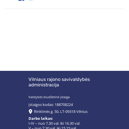
Vilniaus rajono savivaldybės
administracija
Valstybės biudžetinė įstaiga
Įstaigos kodas: 188708224
Rinktinės g. 50, LT-09318 Vilnius
Darbo laikas:
I-IV – nuo 7.30 val. iki 16.30 val.
V – nuo 7.30 val. iki 15.15 val.