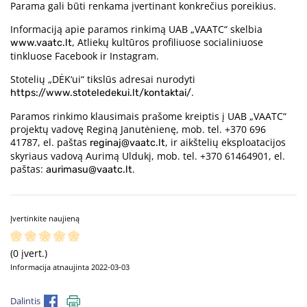
Parama gali būti renkama įvertinant konkrečius poreikius.
Informaciją apie paramos rinkimą UAB „VAATC“ skelbia
, Atliekų kultūros profiliuose socialiniuose
www.vaatc.lt
tinkluose Facebook ir Instagram.
Stotelių „DĖK‘ui“ tikslūs adresai nurodyti
.
https://www.stoteledekui.lt/kontaktai/
Paramos rinkimo klausimais prašome kreiptis į UAB „VAATC“
projektų vadovę Reginą Janutėnienę, mob. tel. +370 696
41787, el. paštas
, ir aikštelių eksploatacijos
reginaj@vaatc.lt
skyriaus vadovą Aurimą Uldukį, mob. tel. +370 61464901, el.
paštas:
.
aurimasu@vaatc.lt
Įvertinkite naujieną
(0 įvert.)
Informacija atnaujinta 2022-03-03
Dalintis