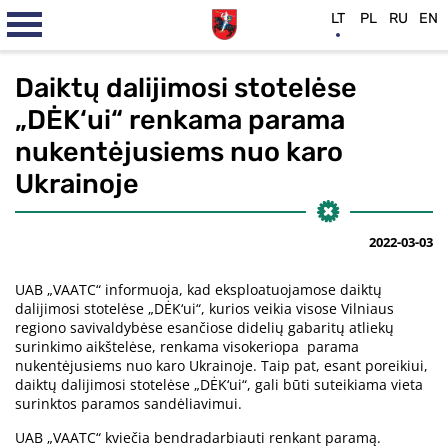
LT
PL
RU
EN
Daiktų dalijimosi stotelėse
„DĖK‘ui“ renkama parama
nukentėjusiems nuo karo
Ukrainoje
2022-03-03
UAB „VAATC“ informuoja, kad eksploatuojamose daiktų
dalijimosi stotelėse „DĖK‘ui“, kurios veikia visose Vilniaus
regiono savivaldybėse esančiose didelių gabaritų atliekų
surinkimo aikštelėse, renkama visokeriopa parama
nukentėjusiems nuo karo Ukrainoje. Taip pat, esant poreikiui,
daiktų dalijimosi stotelėse „DĖK‘ui“, gali būti suteikiama vieta
surinktos paramos sandėliavimui.
UAB „VAATC“ kviečia bendradarbiauti renkant paramą.