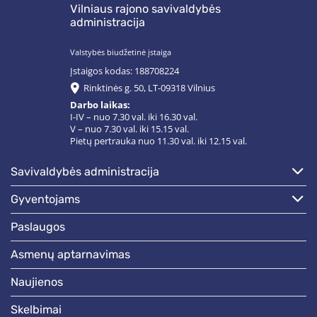
Vilniaus rajono savivaldybės
administracija
Valstybės biudžetinė įstaiga
Įstaigos kodas: 188708224
Rinktinės g. 50, LT-09318 Vilnius
Darbo laikas:
I-IV – nuo 7.30 val. iki 16.30 val.
V – nuo 7.30 val. iki 15.15 val.
Pietų pertrauka nuo 11.30 val. iki 12.15 val.
savivaldybės administracija
gyventojams
paslaugos
asmenų aptarnavimas
naujienos
skelbimai