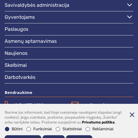
savivaldybės administracija
gyventojams
paslaugos
asmenų aptarnavimas
naujienos
skelbimai
darbotvarkės
Bendraukime
(0 5)  275 1990
vrsa@vrsa.lt
Norime Jus informuoti, kad šioje svetainėje naudojami slapukai (angl.
Facebook
Youtube
cookies). Jeigu sutinkate, prašome, paspauskite mygtuką „Sutinku“
arba naršykite toliau. Prašome susipažinti su
.
Privatumo politika
Prenumerata
Parašykite mums
Būtini
Funkciniai
Statistiniai
Reklaminiai