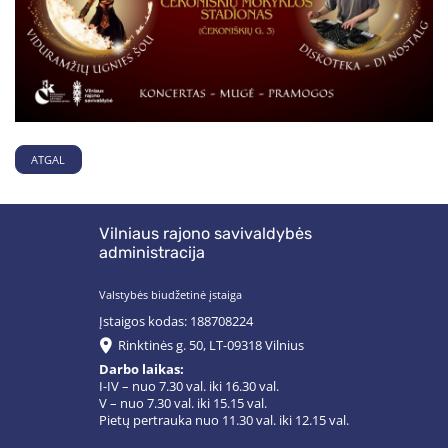
ATGAL
Vilniaus rajono savivaldybės
administracija
Valstybės biudžetinė įstaiga
Įstaigos kodas: 188708224
Rinktinės g. 50, LT-09318 Vilnius
Darbo laikas:
I-IV – nuo 7.30 val. iki 16.30 val.
V – nuo 7.30 val. iki 15.15 val.
Pietų pertrauka nuo 11.30 val. iki 12.15 val.