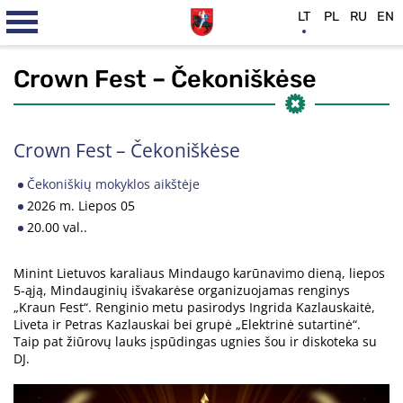
LT
PL
RU
EN
Crown Fest – Čekoniškėse
Crown Fest – Čekoniškėse
Čekoniškių mokyklos aikštėje
2026 m. Liepos 05
20.00 val..
Minint Lietuvos karaliaus Mindaugo karūnavimo dieną, liepos
5-ąją, Mindauginių išvakarėse organizuojamas renginys
„Kraun Fest“. Renginio metu pasirodys Ingrida Kazlauskaitė,
Liveta ir Petras Kazlauskai bei grupė „Elektrinė sutartinė“.
Taip pat žiūrovų lauks įspūdingas ugnies šou ir diskoteka su
DJ.