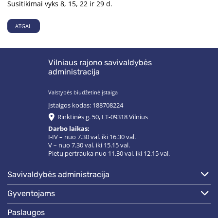
Susitikimai vyks 8, 15, 22 ir 29 d.
ATGAL
Vilniaus rajono savivaldybės
administracija
Valstybės biudžetinė įstaiga
Įstaigos kodas: 188708224
Rinktinės g. 50, LT-09318 Vilnius
Darbo laikas:
I-IV – nuo 7.30 val. iki 16.30 val.
V – nuo 7.30 val. iki 15.15 val.
Pietų pertrauka nuo 11.30 val. iki 12.15 val.
savivaldybės administracija
gyventojams
paslaugos