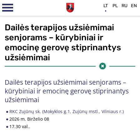
LT
PL
RU
EN
Dailės terapijos užsiėmimai
senjorams – kūrybiniai ir
emocinę gerovę stiprinantys
užsiėmimai
Dailės terapijos užsiėmimai senjorams –
kūrybiniai ir emocinę gerovę stiprinantys
užsiėmimai
RKC Zujūnų sk. (Mokyklos g.1, Zujūnų mstl., Vilniaus r.)
2026 m. Birželio 08
17.30 val..