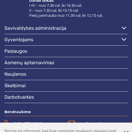
Darbo laikas:
I-IV – nuo 7.30 val. iki 16.30 val.
V – nuo 7.30 val. iki 15.15 val.
Pietų pertrauka nuo 11.30 val. iki 12.15 val.
savivaldybės administracija
gyventojams
paslaugos
asmenų aptarnavimas
naujienos
skelbimai
darbotvarkės
Bendraukime
(0 5)  275 1990
vrsa@vrsa.lt
Norime Jus informuoti, kad šioje svetainėje naudojami slapukai (angl.