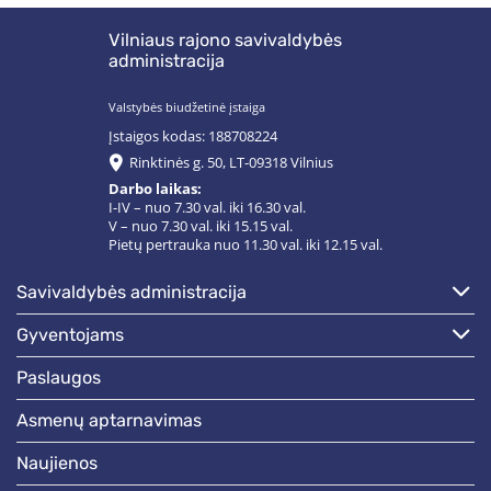
Vilniaus rajono savivaldybės
administracija
Valstybės biudžetinė įstaiga
Įstaigos kodas: 188708224
Rinktinės g. 50, LT-09318 Vilnius
Darbo laikas:
I-IV – nuo 7.30 val. iki 16.30 val.
V – nuo 7.30 val. iki 15.15 val.
Pietų pertrauka nuo 11.30 val. iki 12.15 val.
savivaldybės administracija
gyventojams
paslaugos
asmenų aptarnavimas
naujienos