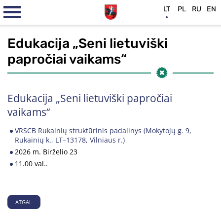
LT
PL
RU
EN
Edukacija „Seni lietuviški
papročiai vaikams“
Edukacija „Seni lietuviški papročiai
vaikams“
VRSCB Rukainių struktūrinis padalinys (Mokytojų g. 9,
Rukainių k., LT–13178, Vilniaus r.)
2026 m. Birželio 23
11.00 val..
ATGAL