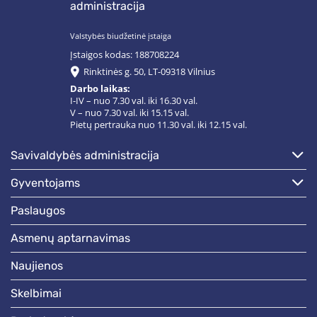
administracija
Valstybės biudžetinė įstaiga
Įstaigos kodas: 188708224
Rinktinės g. 50, LT-09318 Vilnius
Darbo laikas:
I-IV – nuo 7.30 val. iki 16.30 val.
V – nuo 7.30 val. iki 15.15 val.
Pietų pertrauka nuo 11.30 val. iki 12.15 val.
savivaldybės administracija
gyventojams
paslaugos
asmenų aptarnavimas
naujienos
skelbimai