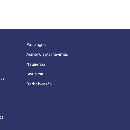
paslaugos
asmenų aptarnavimas
naujienos
skelbimai
mas
darbotvarkės
os