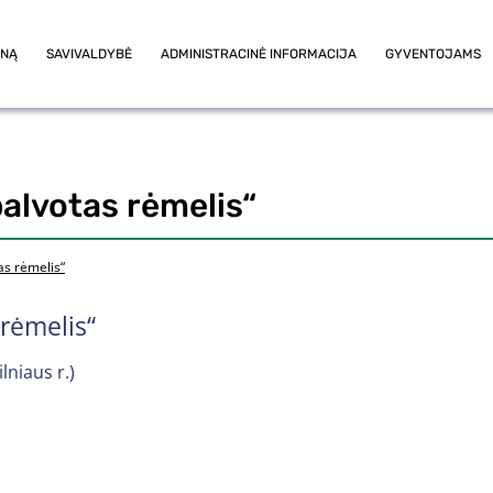
ONĄ
SAVIVALDYBĖ
ADMINISTRACINĖ INFORMACIJA
GYVENTOJAMS
alvotas rėmelis“
as rėmelis“
rėmelis“
ilniaus r.)