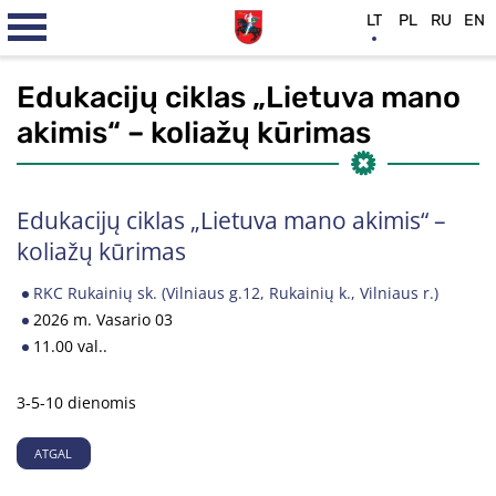
LT
PL
RU
EN
Edukacijų ciklas „Lietuva mano
akimis“ – koliažų kūrimas
Edukacijų ciklas „Lietuva mano akimis“ –
koliažų kūrimas
RKC Rukainių sk. (Vilniaus g.12, Rukainių k., Vilniaus r.)
2026 m. Vasario 03
11.00 val..
3-5-10 dienomis
ATGAL