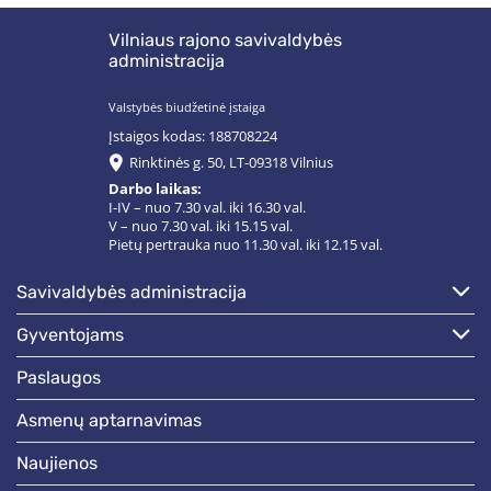
Vilniaus rajono savivaldybės
administracija
Valstybės biudžetinė įstaiga
Įstaigos kodas: 188708224
Rinktinės g. 50, LT-09318 Vilnius
Darbo laikas:
I-IV – nuo 7.30 val. iki 16.30 val.
V – nuo 7.30 val. iki 15.15 val.
Pietų pertrauka nuo 11.30 val. iki 12.15 val.
savivaldybės administracija
gyventojams
paslaugos
asmenų aptarnavimas
naujienos